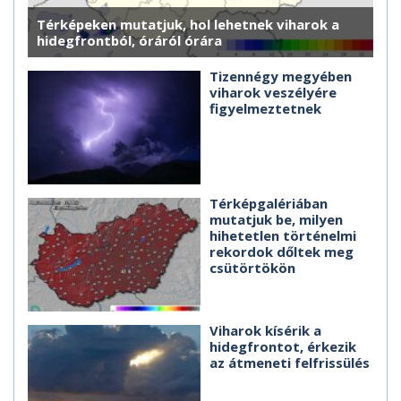
Térképeken mutatjuk, hol lehetnek viharok a
hidegfrontból, óráról órára
Tizennégy megyében
viharok veszélyére
figyelmeztetnek
Térképgalériában
mutatjuk be, milyen
hihetetlen történelmi
rekordok dőltek meg
csütörtökön
Viharok kísérik a
hidegfrontot, érkezik
az átmeneti felfrissülés