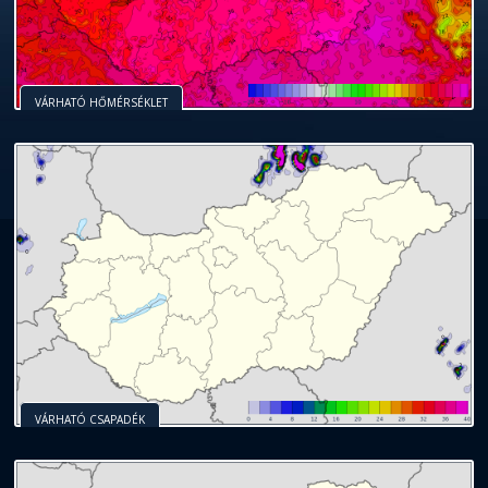
VÁRHATÓ HŐMÉRSÉKLET
VÁRHATÓ CSAPADÉK