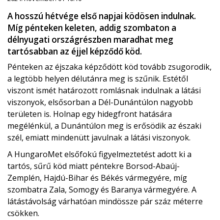
A hosszú hétvége első napjai ködösen indulnak.
Míg pénteken keleten, addig szombaton a
délnyugati országrészben maradhat meg
tartósabban az éjjel képződő köd.
Pénteken az éjszaka képződött köd tovább zsugorodik,
a legtöbb helyen délutánra meg is szűnik. Estétől
viszont ismét határozott romlásnak indulnak a látási
viszonyok, elsősorban a Dél-Dunántúlon nagyobb
területen is. Holnap egy hidegfront hatására
megélénkül, a Dunántúlon meg is erősödik az északi
szél, emiatt mindenütt javulnak a látási viszonyok.
A HungaroMet elsőfokú figyelmeztetést adott ki a
tartós, sűrű köd miatt péntekre Borsod-Abaúj-
Zemplén, Hajdú-Bihar és Békés vármegyére, míg
szombatra Zala, Somogy és Baranya vármegyére. A
látástávolság várhatóan mindössze pár száz méterre
csökken.