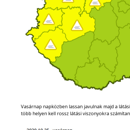
Vasárnap napközben lassan javulnak majd a látás
több helyen kell rossz látási viszonyokra számítani