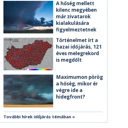
A hőség mellett
kilenc megyében
már zivatarok
kialakulására
figyelmeztetnek
Történelmet írt a
hazai időjárás, 121
éves melegrekord
is megdőlt
Maximumon pörög
a hőség, mikor ér
végre ide a
hidegfront?
További hírek időjárás témában