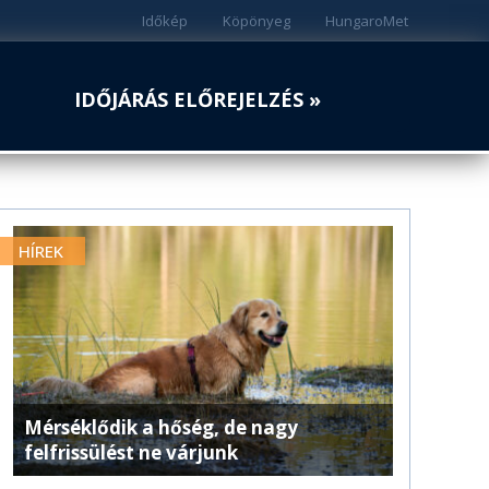
Időkép
Köpönyeg
HungaroMet
IDŐJÁRÁS ELŐREJELZÉS »
HÍREK
Mérséklődik a hőség, de nagy
felfrissülést ne várjunk