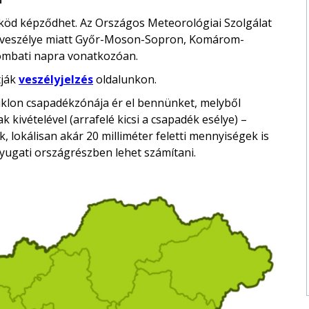
 köd képződhet. Az Országos Meteorológiai Szolgálat
köd veszélye miatt Győr-Moson-Sopron, Komárom-
ombati napra vonatkozóan.
tják
veszélyjelzés
oldalunkon.
iklon csapadékzónája ér el bennünket, melyből
k kivételével (arrafelé kicsi a csapadék esélye) –
, lokálisan akár 20 milliméter feletti mennyiségek is
nyugati országrészben lehet számítani.