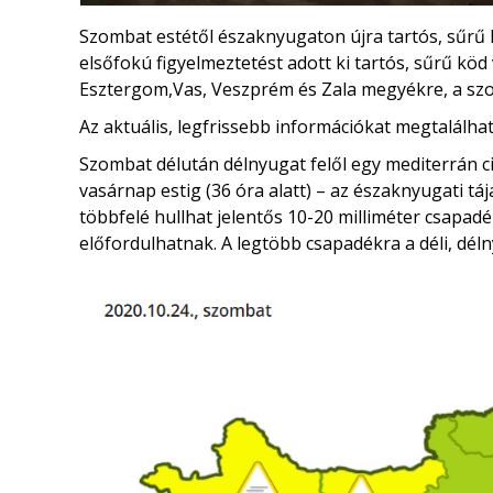
Szombat estétől északnyugaton újra tartós, sűrű
elsőfokú figyelmeztetést adott ki tartós, sűrű 
Esztergom,Vas, Veszprém és Zala megyékre, a sz
Az aktuális, legfrissebb információkat megtalálha
Szombat délután délnyugat felől egy mediterrán c
vasárnap estig (36 óra alatt) – az északnyugati tája
többfelé hullhat jelentős 10-20 milliméter csapadék
előfordulhatnak. A legtöbb csapadékra a déli, dél