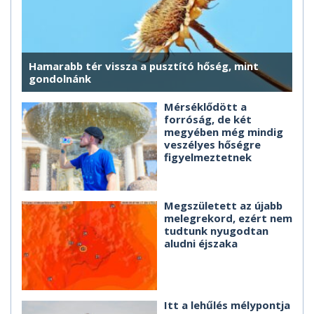
Hamarabb tér vissza a pusztító hőség, mint
gondolnánk
Mérséklődött a
forróság, de két
megyében még mindig
veszélyes hőségre
figyelmeztetnek
Megszületett az újabb
melegrekord, ezért nem
tudtunk nyugodtan
aludni éjszaka
Itt a lehűlés mélypontja