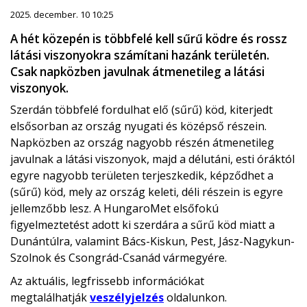
2025. december. 10 10:25
A hét közepén is többfelé kell sűrű ködre és rossz
látási viszonyokra számítani hazánk területén.
Csak napközben javulnak átmenetileg a látási
viszonyok.
Szerdán többfelé fordulhat elő (sűrű) köd, kiterjedt
elsősorban az ország nyugati és középső részein.
Napközben az ország nagyobb részén átmenetileg
javulnak a látási viszonyok, majd a délutáni, esti óráktól
egyre nagyobb területen terjeszkedik, képződhet a
(sűrű) köd, mely az ország keleti, déli részein is egyre
jellemzőbb lesz. A HungaroMet elsőfokú
figyelmeztetést adott ki szerdára a sűrű köd miatt a
Dunántúlra, valamint Bács-Kiskun, Pest, Jász-Nagykun-
Szolnok és Csongrád-Csanád vármegyére.
Az aktuális, legfrissebb információkat
megtalálhatják
veszélyjelzés
oldalunkon.