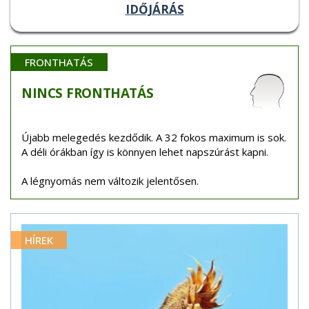
IDŐJÁRÁS
FRONTHATÁS
NINCS
FRONTHATÁS
Újabb melegedés kezdődik. A 32 fokos maximum is sok.
A déli órákban így is könnyen lehet napszúrást kapni.
A légnyomás nem változik jelentősen.
HÍREK