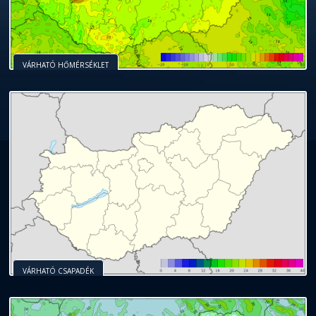
VÁRHATÓ HŐMÉRSÉKLET
VÁRHATÓ CSAPADÉK