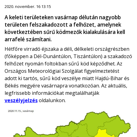
2020. november. 16 13:15
A keleti területeken vasárnap délután nagyobb
területen felszakadozott a felhőzet, amelynek
következtében sűrű ködmezők kialakulására kell
arrafelé számítani.
Hétfőre virradó éjszaka a déli, délkeleti országrészben
(főképpen a Dél-Dunántúlon, Tiszántúlon) a szakadozó
felhőzet nyomán foltokban sűrű köd képződhet. Az
Országos Meteorológiai Szolgálat figyelmeztetést
adott ki tartós, sűrű köd veszélye miatt Hajdú-Bihar és
Békés megyére vasárnapra vonatkozóan. Az aktuális,
legfrissebb információkat megtalálhatják
veszélyjelzés
oldalunkon.