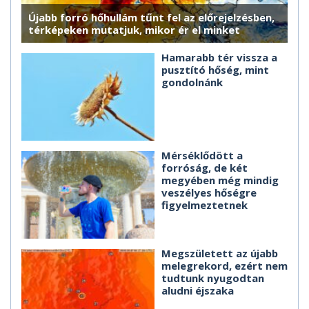
Újabb forró hőhullám tűnt fel az előrejelzésben,
térképeken mutatjuk, mikor ér el minket
Hamarabb tér vissza a
pusztító hőség, mint
gondolnánk
Mérséklődött a
forróság, de két
megyében még mindig
veszélyes hőségre
figyelmeztetnek
Megszületett az újabb
melegrekord, ezért nem
tudtunk nyugodtan
aludni éjszaka