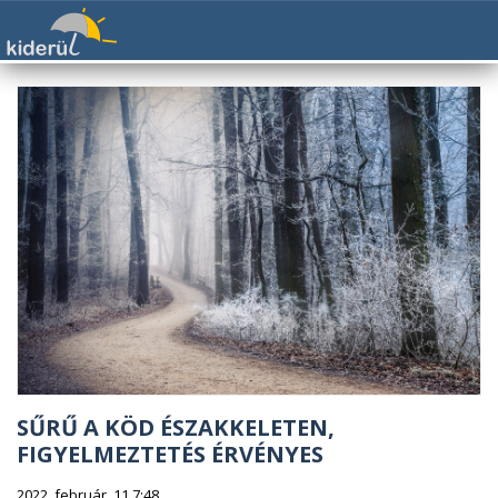
SŰRŰ A KÖD ÉSZAKKELETEN,
FIGYELMEZTETÉS ÉRVÉNYES
2022. február. 11 7:48