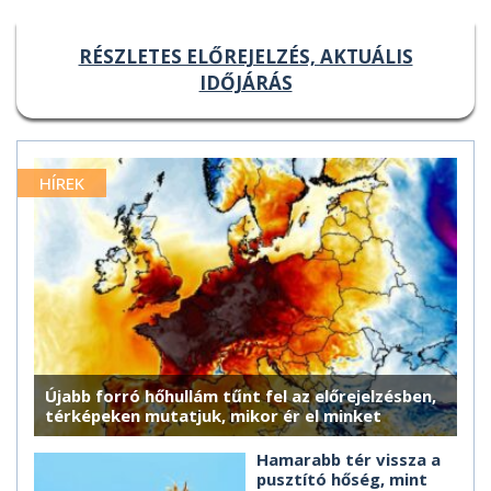
RÉSZLETES ELŐREJELZÉS, AKTUÁLIS
IDŐJÁRÁS
HÍREK
Újabb forró hőhullám tűnt fel az előrejelzésben,
térképeken mutatjuk, mikor ér el minket
Hamarabb tér vissza a
pusztító hőség, mint