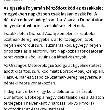
Az éjszaka folyamán képződött köd az északkeleti
megyékben napközben csak lassan oszlik fel. A
délután érkező hidegfront hatására a Dunántúlon
helyenként viharos széllökések lehetnek.
Északkeleten (Borsod-Abaúj-Zemplén és Szabolcs-
Szatmár-Bereg megyében, a Hortobágyon) több
helyen előfordul sűrű, zúzmarás köd. Egy-egy helyen
ónos szitálás is előfordulhat. Napközben fokozatosan
teret veszít a köd, javulnak a látási viszonyok.
Az Országos Meteorológiai Szolgálat figyelmeztetést
adott ki tartós, sűrű köd miatt Borsod-Abaúj-Zemplén,
Hajdú-Bihar és Szabolcs-Szatmár-Bereg megyékre, a
pénteki napra vonatkozóan.
Hidegfront érkezik, így kora délutántól az Észak-
Dunántúlon, főképp a hegyvidéki tájakon és a Balaton
térségében helyenként viharossá (60-75 km/óra)
fokozódhat az északnyugati szél.