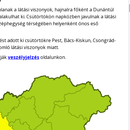
lanak a látási viszonyok, hajnalra főként a Dunántúl
 alakulhat ki. Csütörtökön napközben javulnak a látási
-középhegység térségében helyenként ónos eső
st adott ki csütörtökre Pest, Bács-Kiskun, Csongrád-
mló látási viszonyok miatt.
tják
veszélyjelzés
oldalunkon.