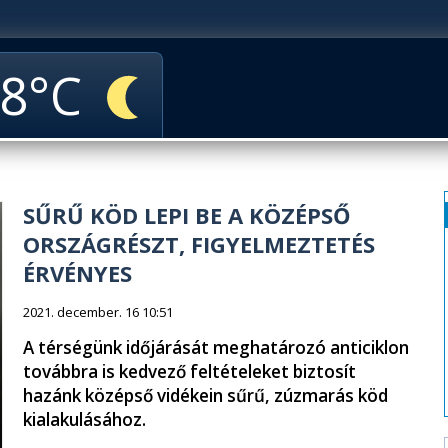
8
SŰRŰ KÖD LEPI BE A KÖZÉPSŐ
ORSZÁGRÉSZT, FIGYELMEZTETÉS
ÉRVÉNYES
2021. december. 16 10:51
A térségünk időjárását meghatározó anticiklon
továbbra is kedvező feltételeket biztosít
hazánk középső vidékein sűrű, zúzmarás köd
kialakulásához.