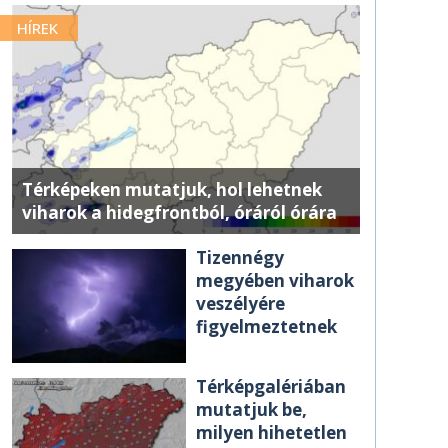
HÍREK
Térképeken mutatjuk, hol lehetnek
viharok a hidegfrontból, óráról órára
Tizennégy
megyében viharok
veszélyére
figyelmeztetnek
Térképgalériában
mutatjuk be,
milyen hihetetlen