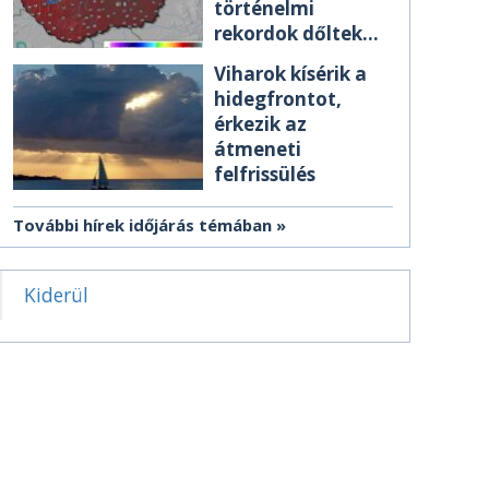
történelmi
rekordok dőltek
meg csütörtökön
Viharok kísérik a
hidegfrontot,
érkezik az
átmeneti
felfrissülés
További hírek időjárás témában
Kiderül