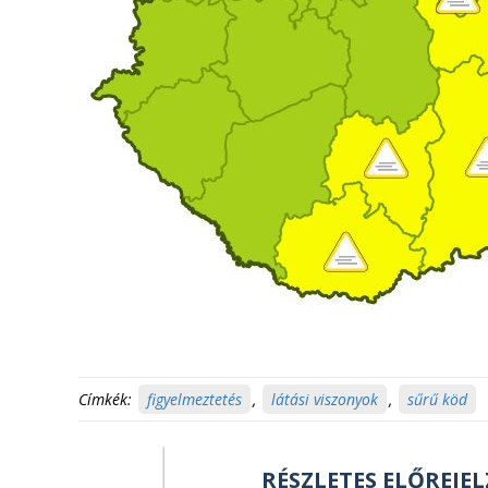
Címkék:
figyelmeztetés
,
látási viszonyok
,
sűrű köd
RÉSZLETES ELŐREJEL