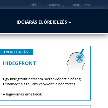
Időkép
Köpönyeg
HungaroMet
IDŐJÁRÁS ELŐREJELZÉS »
FRONTHATÁS
HIDEGFRONT
Egy hidegfront hatására mérséklődött a hőség.
Feltámadt a szél, ami csökkenti a hőérzetet.
A légnyomás emelkedik.