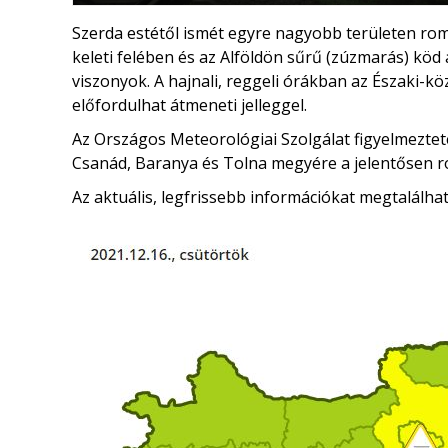
Szerda estétől ismét egyre nagyobb területen rom
keleti felében és az Alföldön sűrű (zúzmarás) köd
viszonyok. A hajnali, reggeli órákban az Északi
előfordulhat átmeneti jelleggel.
Az Országos Meteorológiai Szolgálat figyelmezteté
Csanád, Baranya és Tolna megyére a jelentősen ro
Az aktuális, legfrissebb információkat megtalálha