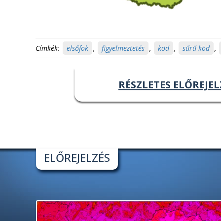
Címkék:
elsőfok
,
figyelmeztetés
,
köd
,
sűrű köd
,
RÉSZLETES ELŐREJEL
ELŐREJELZÉS