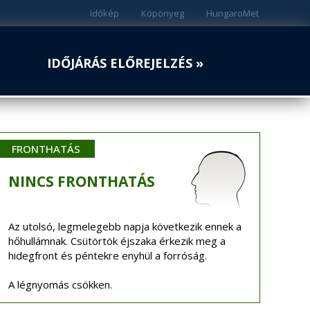
Időkép
Köpönyeg
HungaroMet
IDŐJÁRÁS ELŐREJELZÉS »
FRONTHATÁS
NINCS
FRONTHATÁS
Az utolsó, legmelegebb napja következik ennek a
hőhullámnak. Csütörtök éjszaka érkezik meg a
hidegfront és péntekre enyhül a forróság.
A légnyomás csökken.