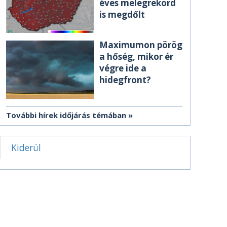
éves melegrekord
is megdőlt
Maximumon pörög
a hőség, mikor ér
végre ide a
hidegfront?
További hírek időjárás témában
Kiderül