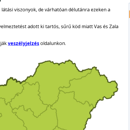
 látási viszonyok, de várhatóan délutánra ezeken a
elmeztetést adott ki tartós, sűrű köd miatt Vas és Zala
tják
veszélyjelzés
oldalunkon.