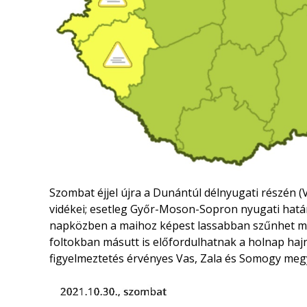
Szombat éjjel újra a Dunántúl délnyugati részén (
vidékei; esetleg Győr-Moson-Sopron nyugati hat
napközben a maihoz képest lassabban szűnhet meg
foltokban másutt is előfordulhatnak a holnap hajn
figyelmeztetés érvényes Vas, Zala és Somogy me