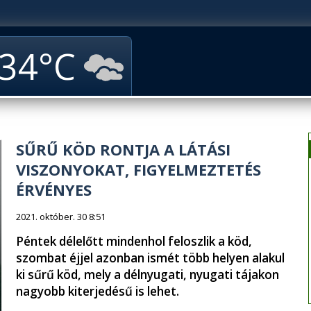
34
SŰRŰ KÖD RONTJA A LÁTÁSI
VISZONYOKAT, FIGYELMEZTETÉS
ÉRVÉNYES
2021. október. 30 8:51
Péntek délelőtt mindenhol feloszlik a köd,
szombat éjjel azonban ismét több helyen alakul
ki sűrű köd, mely a délnyugati, nyugati tájakon
nagyobb kiterjedésű is lehet.