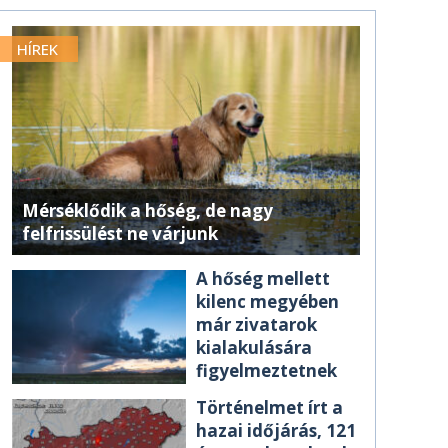
HÍREK
Mérséklődik a hőség, de nagy
felfrissülést ne várjunk
A hőség mellett
kilenc megyében
már zivatarok
kialakulására
figyelmeztetnek
Történelmet írt a
hazai időjárás, 121