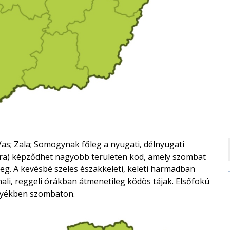
Vas; Zala; Somogynak főleg a nyugati, délnyugati
ára) képződhet nagyobb területen köd, amely szombat
. A kevésbé szeles északkeleti, keleti harmadban
ali, reggeli órákban átmenetileg ködös tájak. Elsőfokú
gyékben szombaton.