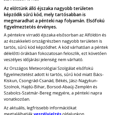
Az előttünk álló éjszaka nagyobb területen
képződik sűrű köd, mely tartósabban is
megmaradhat a pénteki nap folyamán. Elsőfokú
figyelmeztetés érvényes.
A péntekre virradó éjszaka elsősorban az Alföldön és
az északkeleti országrészben nagyobb területen is
tartós, sűrű köd képződhet. A köd várhatóan a péntek
délelőtti órákban fokozatosan feloszlik, ezt követően
veszélyes időjárási jelenség nem várható.
Az Országos Meteorológiai Szolgálat elsőfokú
figyelmeztetést adott ki tartós, sűrű köd miatt Bács-
Kiskun, Csongrád-Csanád, Békés, Jász-Nagykun-
Szolnok, Hajdú-Bihar, Borsod-Abaúj-Zemplén és
Szabolcs-Szatmár-Bereg megyére, a pénteki napra
vonatkozóan.
Az aktuális, legfrissebb információkat
megtalálhatják
veszélyjelzés
oldalunkon.