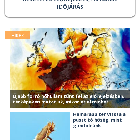
IDŐJÁRÁS
HÍREK
Újabb forró hőhullám tűnt fel az előrejelzésben,
térképeken mutatjuk, mikor ér el minket
Hamarabb tér vissza a
pusztító hőség, mint
gondolnánk