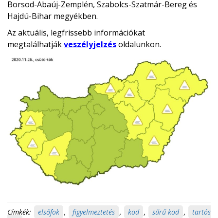
Borsod-Abaúj-Zemplén, Szabolcs-Szatmár-Bereg és
Hajdú-Bihar megyékben.
Az aktuális, legfrissebb információkat
megtalálhatják
veszélyjelzés
oldalunkon.
Címkék:
elsőfok
,
figyelmeztetés
,
köd
,
sűrű köd
,
tartós