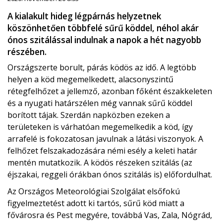
A kialakult hideg légpárnás helyzetnek
köszönhetően többfelé sűrű köddel, néhol akár
ónos szitálással indulnak a napok a hét nagyobb
részében.
Országszerte borult, párás ködös az idő. A legtöbb
helyen a köd megemelkedett, alacsonyszintű
rétegfelhőzet a jellemző, azonban főként északkeleten
és a nyugati határszélen még vannak sűrű köddel
borított tájak. Szerdán napközben ezeken a
területeken is várhatóan megemelkedik a köd, így
arrafelé is fokozatosan javulnak a látási viszonyok. A
felhőzet felszakadozására némi esély a keleti határ
mentén mutatkozik. A ködös részeken szitálás (az
éjszakai, reggeli órákban ónos szitálás is) előfordulhat.
Az Országos Meteorológiai Szolgálat elsőfokú
figyelmeztetést adott ki tartós, sűrű köd miatt a
fővárosra és Pest megyére, továbbá Vas, Zala, Nógrád,