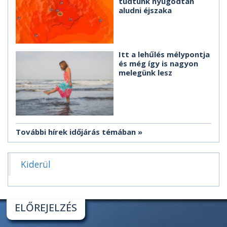
tudtunk nyugodtan
aludni éjszaka
Itt a lehűlés mélypontja
és még így is nagyon
melegünk lesz
További hírek időjárás témában
Kiderül
ELŐREJELZÉS