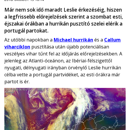
Már nem sok idő maradt Leslie érkezéséig, hiszen
a legfrissebb előrejelzések szerint a szombat esti,
éjszakai órákban a hurrikán pusztító szelei elérik a
portugál partokat.
Az utóbbi napokban a
Michael hurrikán
és a
Callum
viharciklon
pusztítása után újabb potenciálisan
veszélyes vihar tűnt fel az időjárás előrejelzésekben. A
jelenleg az Atlanti-óceánon, az Ibériai-félszigettől
nyugati, délnyugati irányban örvénylő Leslie hurrikán
célba vette a portugál partvidéket, az esti órákra már
partot is ér.