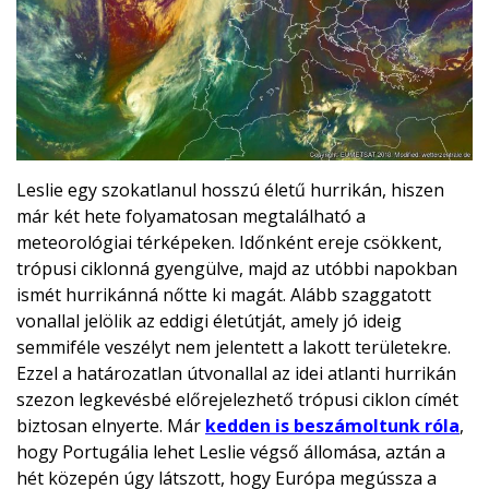
Leslie egy szokatlanul hosszú életű hurrikán, hiszen
már két hete folyamatosan megtalálható a
meteorológiai térképeken. Időnként ereje csökkent,
trópusi ciklonná gyengülve, majd az utóbbi napokban
ismét hurrikánná nőtte ki magát. Alább szaggatott
vonallal jelölik az eddigi életútját, amely jó ideig
semmiféle veszélyt nem jelentett a lakott területekre.
Ezzel a határozatlan útvonallal az idei atlanti hurrikán
szezon legkevésbé előrejelezhető trópusi ciklon címét
biztosan elnyerte. Már
kedden is beszámoltunk róla
,
hogy Portugália lehet Leslie végső állomása, aztán a
hét közepén úgy látszott, hogy Európa megússza a