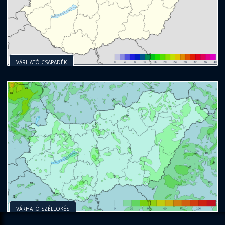
VÁRHATÓ CSAPADÉK
VÁRHATÓ SZÉLLÖKÉS