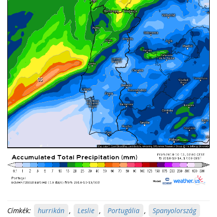
Címkék:
hurrikán
,
Leslie
,
Portugália
,
Spanyolország