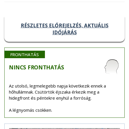
RÉSZLETES ELŐREJELZÉS, AKTUÁLIS
IDŐJÁRÁS
FRONTHATÁS
NINCS
FRONTHATÁS
Az utolsó, legmelegebb napja következik ennek a
hőhullámnak. Csütörtök éjszaka érkezik meg a
hidegfront és péntekre enyhül a forróság.
A légnyomás csökken.