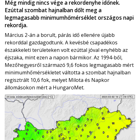
Még mindig nincs vége a rekordenyhe időnek.
Ezúttal szombat hajnalban dőlt meg a
legmagasabb minimumhőmérséklet országos napi
rekordja.
Március 2-án a borult, párás idő ellenére újabb
rekorddal gazdagodtunk. A kevésbé csapadékos
északkeleti területeken volt ezúttal jóval enyhébb az
éjszaka, mint ezen a napon bármikor. Az 1994-ből,
Mezőhegyesről származó 9,6 fokos legmagasabb mért
minimumhőmérsékletet váltotta a szombat hajnalban
regisztrált 10,6 fok, melyet Milota és Napkor
állomásokon mért a HungaroMet.