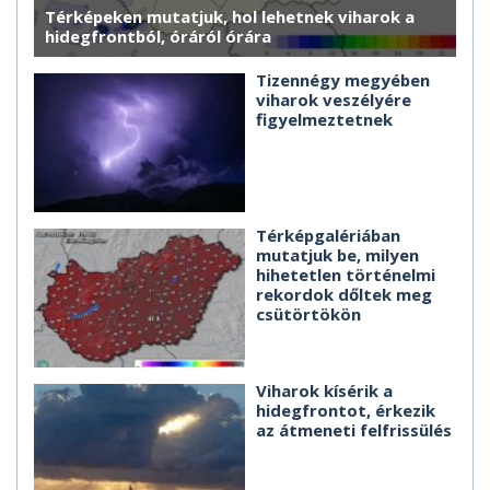
Térképeken mutatjuk, hol lehetnek viharok a
hidegfrontból, óráról órára
Tizennégy megyében
viharok veszélyére
figyelmeztetnek
Térképgalériában
mutatjuk be, milyen
hihetetlen történelmi
rekordok dőltek meg
csütörtökön
Viharok kísérik a
hidegfrontot, érkezik
az átmeneti felfrissülés