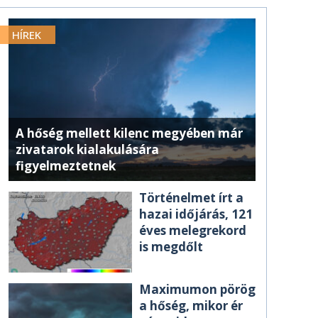
HÍREK
A hőség mellett kilenc megyében már
zivatarok kialakulására
figyelmeztetnek
Történelmet írt a
hazai időjárás, 121
éves melegrekord
is megdőlt
Maximumon pörög
a hőség, mikor ér