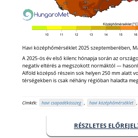
Havi középhőmérséklet 2025 szeptemberében, Ma
A 2025-ös év első kilenc hónapja során az ország
negatív eltérés a megszokott normáktól — hasonl
Alföld középső részein sok helyen 250 mm alatt v
térségekben is csak néhány régióban haladta meg
Címkék:
havi csapadékösszeg
,
havi középhőmérséklet
RÉSZLETES ELŐREJEL