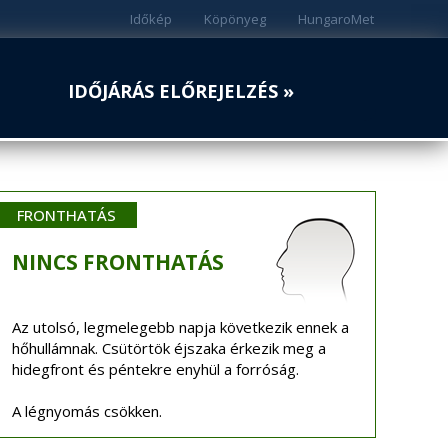
Időkép
Köpönyeg
HungaroMet
IDŐJÁRÁS ELŐREJELZÉS »
FRONTHATÁS
NINCS
FRONTHATÁS
Az utolsó, legmelegebb napja következik ennek a
hőhullámnak. Csütörtök éjszaka érkezik meg a
hidegfront és péntekre enyhül a forróság.
A légnyomás csökken.