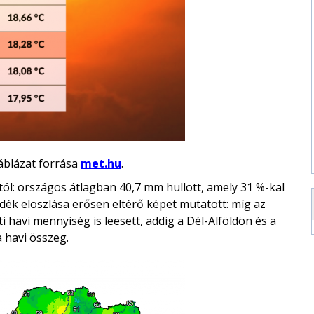
blázat forrása
met.hu
.
ól: országos átlagban 40,7 mm hullott, amely 31 %-kal
dék eloszlása erősen eltérő képet mutatott: míg az
avi mennyiség is leesett, addig a Dél-Alföldön és a
 havi összeg.