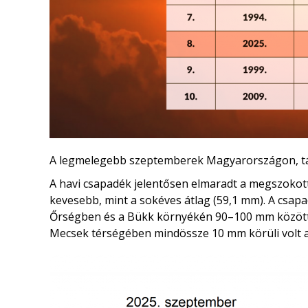
A legmelegebb szeptemberek Magyarországon, tá
A havi csapadék jelentősen elmaradt a megszokott
kevesebb, mint a sokéves átlag (59,1 mm). A csapa
Őrségben és a Bükk környékén 90–100 mm közötti h
Mecsek térségében mindössze 10 mm körüli volt a