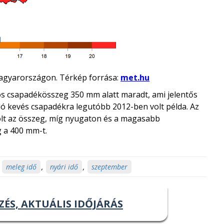
gyarországon. Térkép forrása:
met.hu
os csapadékösszeg 350 mm alatt maradt, ami jelentős
ó kevés csapadékra legutóbb 2012-ben volt példa. Az
olt az összeg, míg nyugaton és a magasabb
 a 400 mm-t.
,
meleg idő
,
nyári idő
,
szeptember
ZÉS, AKTUÁLIS IDŐJÁRÁS