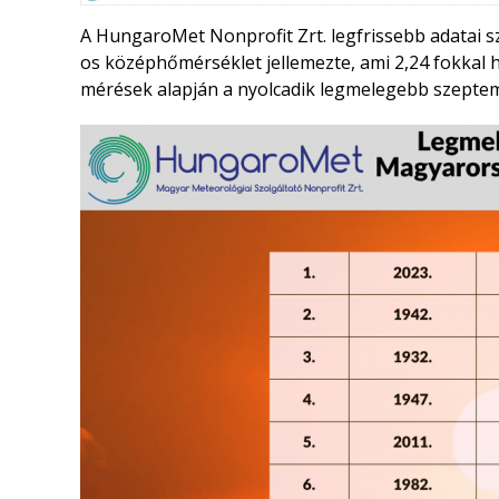
A HungaroMet Nonprofit Zrt. legfrissebb adatai s
os középhőmérséklet jellemezte, ami 2,24 fokkal 
mérések alapján a nyolcadik legmelegebb szeptem