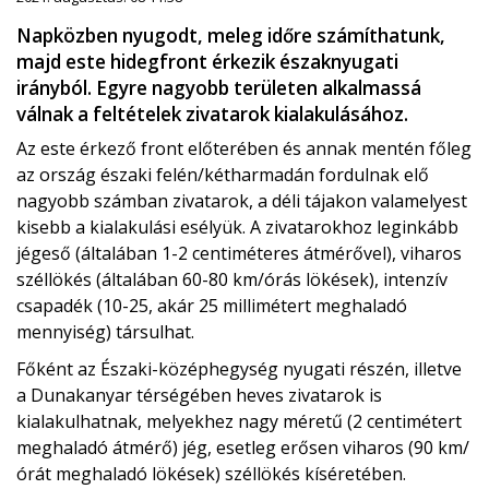
Napközben nyugodt, meleg időre számíthatunk,
majd este hidegfront érkezik északnyugati
irányból. Egyre nagyobb területen alkalmassá
válnak a feltételek zivatarok kialakulásához.
Az este érkező front előterében és annak mentén főleg
az ország északi felén/kétharmadán fordulnak elő
nagyobb számban zivatarok, a déli tájakon valamelyest
kisebb a kialakulási esélyük. A zivatarokhoz leginkább
jégeső (általában 1-2 centiméteres átmérővel), viharos
széllökés (általában 60-80 km/órás lökések), intenzív
csapadék (10-25, akár 25 millimétert meghaladó
mennyiség) társulhat.
Főként az Északi-középhegység nyugati részén, illetve
a Dunakanyar térségében heves zivatarok is
kialakulhatnak, melyekhez nagy méretű (2 centimétert
meghaladó átmérő) jég, esetleg erősen viharos (90 km/
órát meghaladó lökések) széllökés kíséretében.