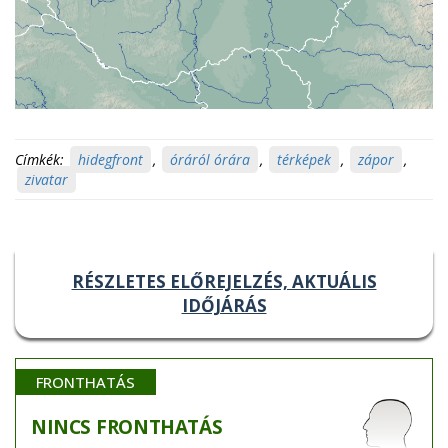
Címkék:
hidegfront
,
óráról órára
,
térképek
,
zápor
,
zivatar
RÉSZLETES ELŐREJELZÉS, AKTUÁLIS
IDŐJÁRÁS
FRONTHATÁS
NINCS
FRONTHATÁS