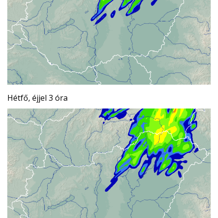
Hétfő, éjjel 3 óra