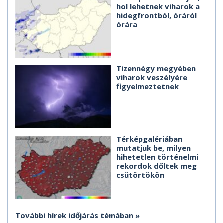
hol lehetnek viharok a
hidegfrontból, óráról
órára
Tizennégy megyében
viharok veszélyére
figyelmeztetnek
Térképgalériában
mutatjuk be, milyen
hihetetlen történelmi
rekordok dőltek meg
csütörtökön
További hírek időjárás témában