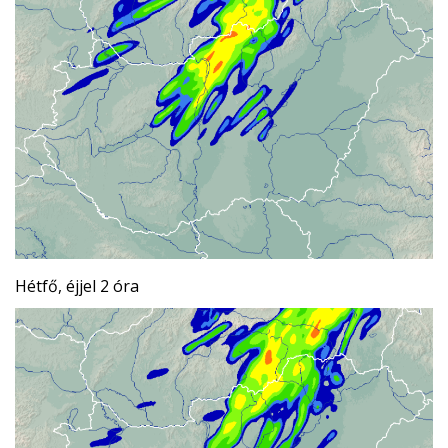
Hétfő, éjjel 2 óra