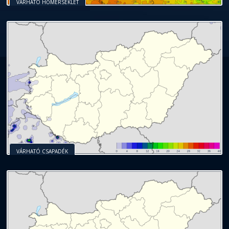
VÁRHATÓ HŐMÉRSÉKLET
VÁRHATÓ CSAPADÉK