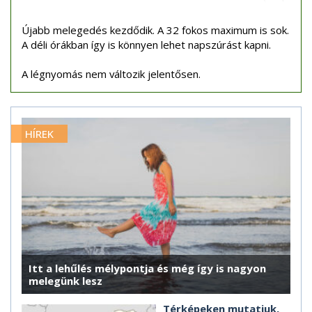
Újabb melegedés kezdődik. A 32 fokos maximum is sok.
A déli órákban így is könnyen lehet napszúrást kapni.
A légnyomás nem változik jelentősen.
HÍREK
Itt a lehűlés mélypontja és még így is nagyon
melegünk lesz
Térképeken mutatjuk,