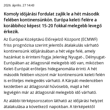
2026. április. 27 14:43
Komoly időjárási fordulat zajlik le a hét második
felében kontinensünkön. Európa keleti felére a
korábbihoz képest 15-20 fokkal melegebb levegő
érkezik.
Az Európai Középtávú Előrejelző Központ (ECMWF)
friss prognózisa szerint jelentős átalakulás várható
kontinensünk időjárásában a hét vége felé, amely
hazánkat is érinteni fogja. Jelenleg Nyugat-, Délnyugat-
Európában az átlagosnál melegebb idő van, miközben
Kelet-Európát erőteljes hideganomália érinti. A hét
második felében viszont már kontinensünk keleti felén
is erőteljes melegedés várható. A Kárpát-medencében
kezdetben az átlagosnál hűvösebb, majd a hét
legvégén már az átlagosnál melegebb idő várható.
Az alábbi térképsorozaton látható az időjárási helyzet
átalakulása a következő napokban. A térképektől