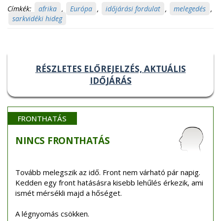
Címkék:
afrika
,
Európa
,
időjárási fordulat
,
melegedés
,
sarkvidéki hideg
RÉSZLETES ELŐREJELZÉS, AKTUÁLIS
IDŐJÁRÁS
FRONTHATÁS
NINCS
FRONTHATÁS
Tovább melegszik az idő. Front nem várható pár napig.
Kedden egy front hatásásra kisebb lehűlés érkezik, ami
ismét mérsékli majd a hőséget.
A légnyomás csökken.