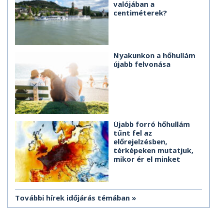
valójában a
centiméterek?
Nyakunkon a hőhullám
újabb felvonása
Újabb forró hőhullám
tűnt fel az
előrejelzésben,
térképeken mutatjuk,
mikor ér el minket
További hírek időjárás témában