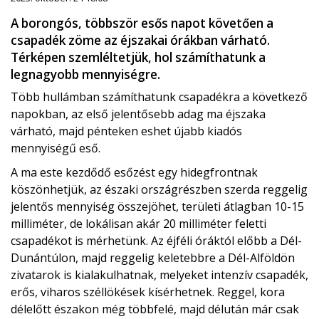
A borongós, többször esős napot követően a
csapadék zöme az éjszakai órákban várható.
Térképen szemléltetjük, hol számíthatunk a
legnagyobb mennyiségre.
Több hullámban számíthatunk csapadékra a következő
napokban, az első jelentősebb adag ma éjszaka
várható, majd pénteken eshet újabb kiadós
mennyiségű eső.
A ma este kezdődő esőzést egy hidegfrontnak
köszönhetjük, az északi országrészben szerda reggelig
jelentős mennyiség összejöhet, területi átlagban 10-15
milliméter, de lokálisan akár 20 milliméter feletti
csapadékot is mérhetünk. Az éjféli óráktól előbb a Dél-
Dunántúlon, majd reggelig keletebbre a Dél-Alföldön
zivatarok is kialakulhatnak, melyeket intenzív csapadék,
erős, viharos széllökések kísérhetnek. Reggel, kora
délelőtt északon még többfelé, majd délután már csak