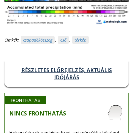
Címkék:
csapadékösszeg
,
eső
,
térkép
RÉSZLETES ELŐREJELZÉS, AKTUÁLIS
IDŐJÁRÁS
FRONTHATÁS
NINCS
FRONTHATÁS
Holnap érkezik egy hidegfront ami mérsékli a hőséget.