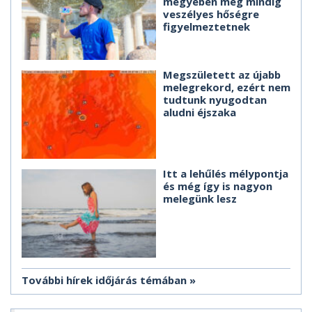
megyében még mindig
veszélyes hőségre
figyelmeztetnek
Megszületett az újabb
melegrekord, ezért nem
tudtunk nyugodtan
aludni éjszaka
Itt a lehűlés mélypontja
és még így is nagyon
melegünk lesz
További hírek időjárás témában