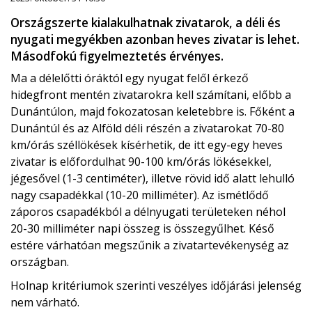
Országszerte kialakulhatnak zivatarok, a déli és
nyugati megyékben azonban heves zivatar is lehet.
Másodfokú figyelmeztetés érvényes.
Ma a délelőtti óráktól egy nyugat felől érkező
hidegfront mentén zivatarokra kell számítani, előbb a
Dunántúlon, majd fokozatosan keletebbre is. Főként a
Dunántúl és az Alföld déli részén a zivatarokat 70-80
km/órás széllökések kísérhetik, de itt egy-egy heves
zivatar is előfordulhat 90-100 km/órás lökésekkel,
jégesővel (1-3 centiméter), illetve rövid idő alatt lehulló
nagy csapadékkal (10-20 milliméter). Az ismétlődő
záporos csapadékból a délnyugati területeken néhol
20-30 milliméter napi összeg is összegyűlhet. Késő
estére várhatóan megszűnik a zivatartevékenység az
országban.
Holnap kritériumok szerinti veszélyes időjárási jelenség
nem várható.