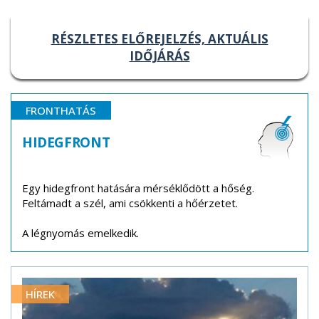
RÉSZLETES ELŐREJELZÉS, AKTUÁLIS
IDŐJÁRÁS
FRONTHATÁS
HIDEGFRONT
Egy hidegfront hatására mérséklődött a hőség.
Feltámadt a szél, ami csökkenti a hőérzetet.
A légnyomás emelkedik.
HÍREK