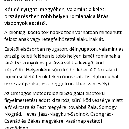
Két délnyugati megyében, valamint a keleti
országrészben több helyen romlanak a látási
viszonyok estétől.
A jelenlegi ködfoltok napközben várhatóan mindenütt
feloszlanak vagy rétegfelhőzetté alakulnak át.
Estétől elsősorban nyugaton, délnyugaton, valamint az
ország keleti felében is több helyen ismét romlanak a
látási viszonyok és párássá válik a levegő, köd
képződik. Helyenként sűrű köd is lehet. A 0 fok alatti
hőmérsékletű területeken ónos szitálás előfordulhat
(erre az éjszakai, és a reggeli órákban van esély).
Az Országos Meteorológiai Szolgálat elsőfokú
figyelmeztetést adott ki tartós, sűrű köd veszélye miatt
a fővárosra és Pest megyére, továbbá Zala, Somogy,
Nógrád, Heves, Jász-Nagykun-Szolnok, Csongrád-
Csanád és Békés megyékre, vasárnap estétől
kezdődően.