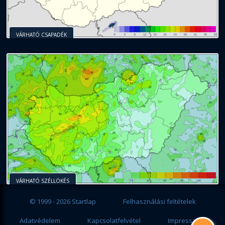
VÁRHATÓ CSAPADÉK
VÁRHATÓ SZÉLLÖKÉS
© 1999 - 2026 Startlap
Felhasználási feltételek
Adatvédelem
Kapcsolatfelvétel
Impresszum