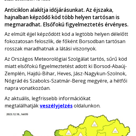
Anticiklon alakítja időjárásunkat. Az éjszaka,
hajnalban képződő köd több helyen tartósan is
megmaradhat. Elsőfokú figyelmeztetés érvényes.
Az elmúlt éjjel képződött köd a legtöbb helyen délelőtt
fokozatosan feloszlik, de főként Borsodban tartósan
rosszak maradhatnak a látási viszonyok.
Az Országos Meteorológiai Szolgálat tartós, sűrű köd
miatt elsőfokú figyelmeztetést adott ki Borsod-Abaúj-
Zemplén, Hajdú-Bihar, Heves, Jász-Nagykun-Szolnok,
Nógrád és Szabolcs-Szatmár-Bereg megyére, a hétfői
napra vonatkozóan.
Az aktuális, legfrissebb információkat
megtalálhatják
veszélyjelzés
oldalunkon.