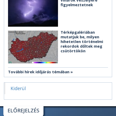
viharok veszélyére
figyelmeztetnek
Térképgalériában
mutatjuk be, milyen
hihetetlen történelmi
rekordok dőltek meg
csütörtökön
További hírek időjárás témában
Kiderül
ELŐREJELZÉS