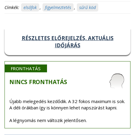
Címkék:
elsőfok
,
figyelmeztetés
,
sűrű köd
RÉSZLETES ELŐREJELZÉS, AKTUÁLIS
IDŐJÁRÁS
FRONTHATÁS
NINCS
FRONTHATÁS
Újabb melegedés kezdődik. A 32 fokos maximum is sok.
A déli órákban így is könnyen lehet napszúrást kapni.
A légnyomás nem változik jelentősen.