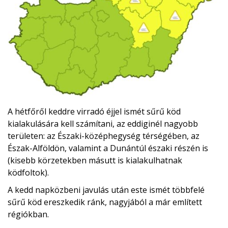
A hétfőről keddre virradó éjjel ismét sűrű köd
kialakulására kell számítani, az eddiginél nagyobb
területen: az Északi-középhegység térségében, az
Észak-Alföldön, valamint a Dunántúl északi részén is
(kisebb körzetekben másutt is kialakulhatnak
ködfoltok).
A kedd napközbeni javulás után este ismét többfelé
sűrű köd ereszkedik ránk, nagyjából a már említett
régiókban.