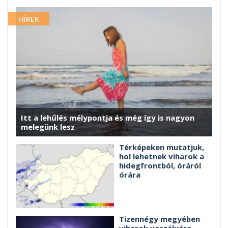
HÍREK
Itt a lehűlés mélypontja és még így is nagyon
melegünk lesz
Térképeken mutatjuk,
hol lehetnek viharok a
hidegfrontból, óráról
órára
Tizennégy megyében