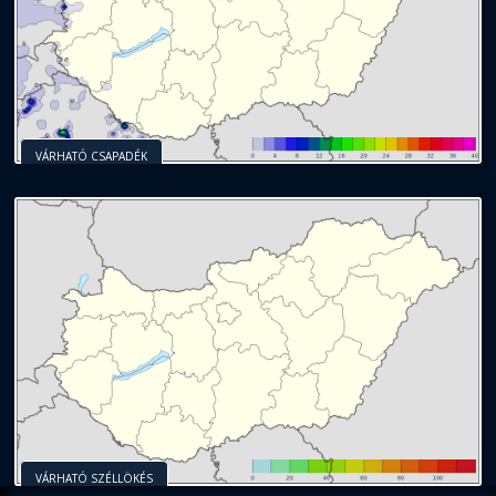
VÁRHATÓ CSAPADÉK
VÁRHATÓ SZÉLLÖKÉS