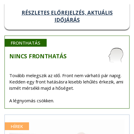
RÉSZLETES ELŐREJELZÉS, AKTUÁLIS
IDŐJÁRÁS
FRONTHATÁS
NINCS
FRONTHATÁS
Tovább melegszik az idő. Front nem várható pár napig.
Kedden egy front hatásásra kisebb lehűlés érkezik, ami
ismét mérsékli majd a hőséget.
A légnyomás csökken.
HÍREK