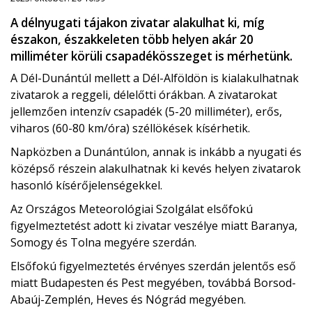
A délnyugati tájakon zivatar alakulhat ki, míg
északon, északkeleten több helyen akár 20
milliméter körüli csapadékösszeget is mérhetünk.
A Dél-Dunántúl mellett a Dél-Alföldön is kialakulhatnak
zivatarok a reggeli, délelőtti órákban. A zivatarokat
jellemzően intenzív csapadék (5-20 milliméter), erős,
viharos (60-80 km/óra) széllökések kísérhetik.
Napközben a Dunántúlon, annak is inkább a nyugati és
középső részein alakulhatnak ki kevés helyen zivatarok
hasonló kísérőjelenségekkel.
Az Országos Meteorológiai Szolgálat elsőfokú
figyelmeztetést adott ki zivatar veszélye miatt Baranya,
Somogy és Tolna megyére szerdán.
Elsőfokú figyelmeztetés érvényes szerdán jelentős eső
miatt Budapesten és Pest megyében, továbbá Borsod-
Abaúj-Zemplén, Heves és Nógrád megyében.