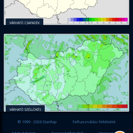
VÁRHATÓ CSAPADÉK
VÁRHATÓ SZÉLLÖKÉS
© 1999 - 2026 Startlap
Felhasználási feltételek
Adatvédelem
Kapcsolatfelvétel
Impresszum