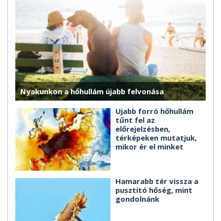
Nyakunkon a hőhullám újabb felvonása
Újabb forró hőhullám
tűnt fel az
előrejelzésben,
térképeken mutatjuk,
mikor ér el minket
Hamarabb tér vissza a
pusztító hőség, mint
gondolnánk