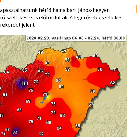
tapasztalhattunk hétfő hajnalban, János-hegyen
ő széllökések is előfordultak. A legerősebb széllökés
rekordot jelent.