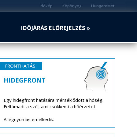
Időkép
Köpönyeg
HungaroMet
IDŐJÁRÁS ELŐREJELZÉS »
FRONTHATÁS
HIDEGFRONT
Egy hidegfront hatására mérséklődött a hőség.
Feltámadt a szél, ami csökkenti a hőérzetet.
A légnyomás emelkedik.