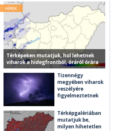
HÍREK
Térképeken mutatjuk, hol lehetnek
viharok a hidegfrontból, óráról órára
Tizennégy
megyében viharok
veszélyére
figyelmeztetnek
Térképgalériában
mutatjuk be,
milyen hihetetlen