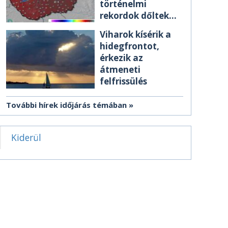
történelmi
rekordok dőltek
meg csütörtökön
Viharok kísérik a
hidegfrontot,
érkezik az
átmeneti
felfrissülés
További hírek időjárás témában
Kiderül