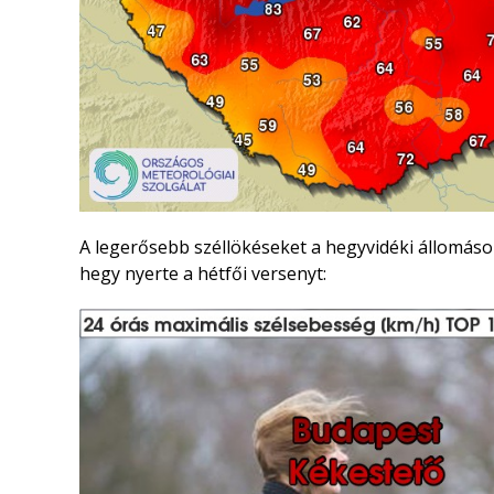
A legerősebb széllökéseket a hegyvidéki állomás
hegy nyerte a hétfői versenyt: