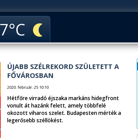
7
ÚJABB SZÉLREKORD SZÜLETETT A
FŐVÁROSBAN
2020. február. 25 10:10
Hétfőre virradó éjszaka markáns hidegfront
vonult át hazánk felett, amely többfelé
okozott viharos szelet. Budapesten mérték a
legerősebb széllökést.