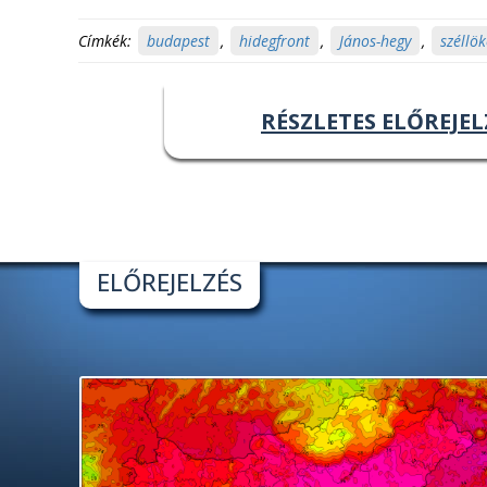
Címkék:
budapest
,
hidegfront
,
János-hegy
,
széllök
RÉSZLETES ELŐREJEL
ELŐREJELZÉS