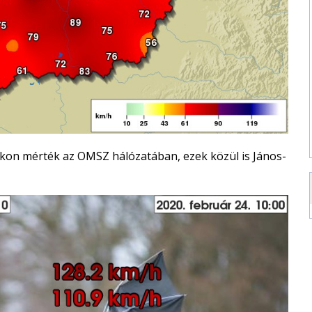
okon mérték az OMSZ hálózatában, ezek közül is János-