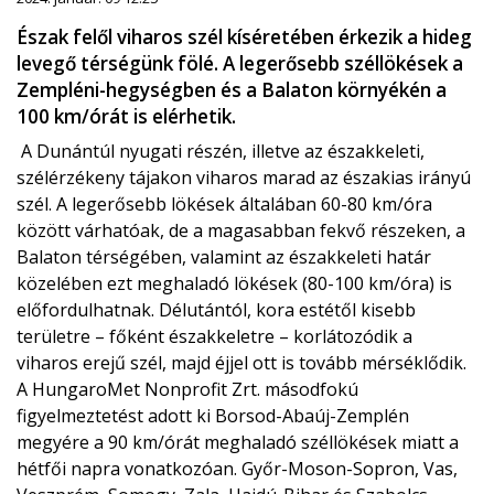
Észak felől viharos szél kíséretében érkezik a hideg
levegő térségünk fölé. A legerősebb széllökések a
Zempléni-hegységben és a Balaton környékén a
100 km/órát is elérhetik.
A Dunántúl nyugati részén, illetve az északkeleti,
szélérzékeny tájakon viharos marad az északias irányú
szél. A legerősebb lökések általában 60-80 km/óra
között várhatóak, de a magasabban fekvő részeken, a
Balaton térségében, valamint az északkeleti határ
közelében ezt meghaladó lökések (80-100 km/óra) is
előfordulhatnak. Délutántól, kora estétől kisebb
területre – főként északkeletre – korlátozódik a
viharos erejű szél, majd éjjel ott is tovább mérséklődik.
A HungaroMet Nonprofit Zrt. másodfokú
figyelmeztetést adott ki Borsod-Abaúj-Zemplén
megyére a 90 km/órát meghaladó széllökések miatt a
hétfői napra vonatkozóan. Győr-Moson-Sopron, Vas,