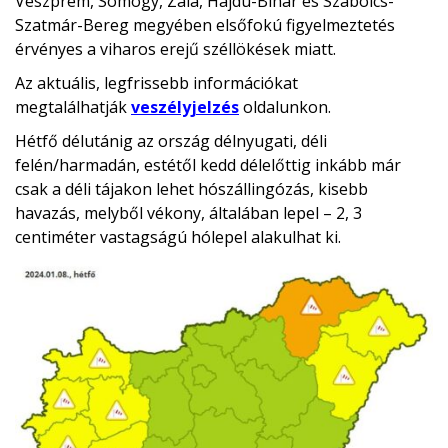
Veszprém, Somogy, Zala, Hajdú-Bihar és Szabolcs-
Szatmár-Bereg megyében elsőfokú figyelmeztetés
érvényes a viharos erejű széllökések miatt.
Az aktuális, legfrissebb információkat
megtalálhatják
veszélyjelzés
oldalunkon.
Hétfő délutánig az ország délnyugati, déli
felén/harmadán, estétől kedd délelőttig inkább már
csak a déli tájakon lehet hószállingózás, kisebb
havazás, melyből vékony, általában lepel – 2, 3
centiméter vastagságú hólepel alakulhat ki.