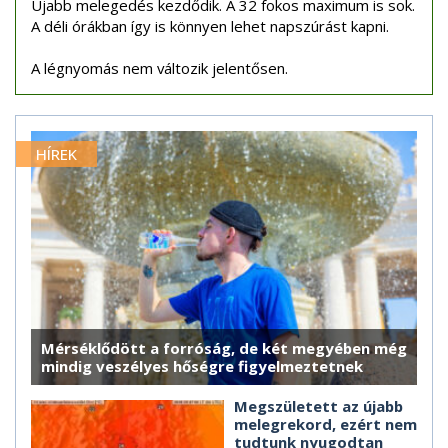
Újabb melegedés kezdődik. A 32 fokos maximum is sok.
A déli órákban így is könnyen lehet napszúrást kapni.
A légnyomás nem változik jelentősen.
HÍREK
Mérséklődött a forróság, de két megyében még
mindig veszélyes hőségre figyelmeztetnek
Megszületett az újabb
melegrekord, ezért nem
tudtunk nyugodtan