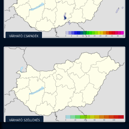
VÁRHATÓ CSAPADÉK
VÁRHATÓ SZÉLLÖKÉS