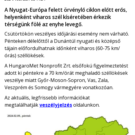
A Nyugat-Európa felett örvénylő ciklon előtt erős,
helyenként viharos szél kíséretében érkezik
térségünk fölé az enyhe levegő.
Csütörtökön veszélyes időjárási esemény nem várható.
Pénteken délelőttől a Dunántúl nyugati és középső
tájain előfordulhatnak időnként viharos (60-75 km/
órás) széllökések.
A HungaroMet Nonprofit Zrt. elsőfokú figyelmeztetést
adott ki péntekre a 70 km/órát meghaladó széllökések
veszélye miatt Győr-Moson-Sopron, Vas, Zala,
Veszprém és Somogy vármegyére vonatkozóan.
Az aktuális, legfrissebb információkat
megtalálhatják
veszélyjelzés
oldalunkon.