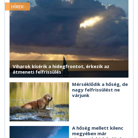
HÍREK
Viharok kísérik a hidegfrontot, érkezik az
átmeneti felfrissülés
Mérséklődik a hőség, de
nagy felfrissülést ne
várjunk
A hőség mellett kilenc
megyében már