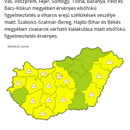
Vas, Veszprém, Fejér, Somogy, Tolna, Baranya, Pest és
Bács-Kiskun megyében érvényes elsőfokú
figyelmeztetés a viharos erejű széllökések veszélye
miatt. Szabolcs-Szatmár-Bereg, Hajdú-Bihar és Békés
megyében zivatarok várható kialakulása miatt elsőfokú
figyelmeztetés érvényes.