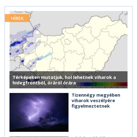
HÍREK
Térképeken mutatjuk, hol lehetnek viharok a
hidegfrontból, óráról órára
Tizennégy megyében
viharok veszélyére
figyelmeztetnek