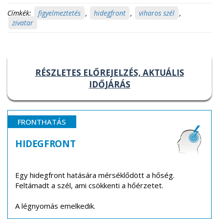
Címkék:
figyelmeztetés
,
hidegfront
,
viharos szél
,
zivatar
RÉSZLETES ELŐREJELZÉS, AKTUÁLIS
IDŐJÁRÁS
FRONTHATÁS
HIDEGFRONT
Egy hidegfront hatására mérséklődött a hőség.
Feltámadt a szél, ami csökkenti a hőérzetet.
A légnyomás emelkedik.