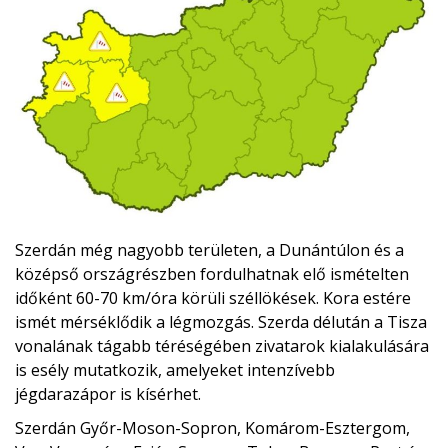
Szerdán még nagyobb területen, a Dunántúlon és a
középső országrészben fordulhatnak elő ismételten
időként 60-70 km/óra körüli széllökések. Kora estére
ismét mérséklődik a légmozgás. Szerda délután a Tisza
vonalának tágabb téréségében zivatarok kialakulására
is esély mutatkozik, amelyeket intenzívebb
jégdarazápor is kísérhet.
Szerdán Győr-Moson-Sopron, Komárom-Esztergom,