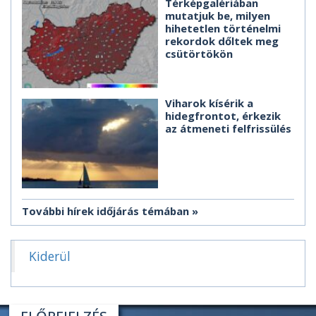
Térképgalériában
mutatjuk be, milyen
hihetetlen történelmi
rekordok dőltek meg
csütörtökön
Viharok kísérik a
hidegfrontot, érkezik
az átmeneti felfrissülés
További hírek időjárás témában
Kiderül