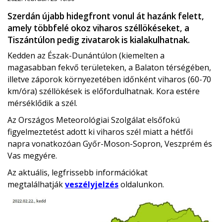
Szerdán újabb hidegfront vonul át hazánk felett,
amely többfelé okoz viharos széllökéseket, a
Tiszántúlon pedig zivatarok is kialakulhatnak.
Kedden az Észak-Dunántúlon (kiemelten a
magasabban fekvő területeken, a Balaton térségében,
illetve záporok környezetében időnként viharos (60-70
km/óra) széllökések is előfordulhatnak. Kora estére
mérséklődik a szél.
Az Országos Meteorológiai Szolgálat elsőfokú
figyelmeztetést adott ki viharos szél miatt a hétfői
napra vonatkozóan Győr-Moson-Sopron, Veszprém és
Vas megyére.
Az aktuális, legfrissebb információkat
megtalálhatják
veszélyjelzés
oldalunkon.