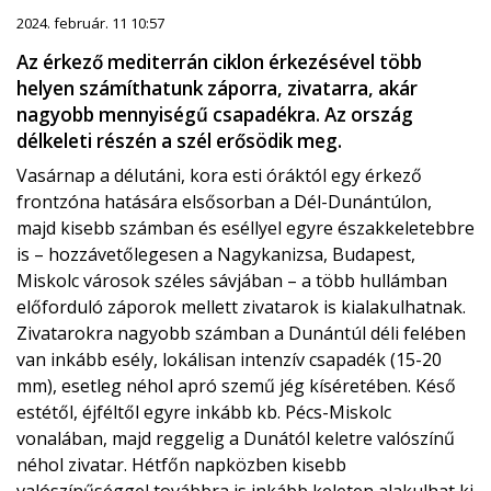
2024. február. 11 10:57
Az érkező mediterrán ciklon érkezésével több
helyen számíthatunk záporra, zivatarra, akár
nagyobb mennyiségű csapadékra. Az ország
délkeleti részén a szél erősödik meg.
Vasárnap a délutáni, kora esti óráktól egy érkező
frontzóna hatására elsősorban a Dél-Dunántúlon,
majd kisebb számban és eséllyel egyre északkeletebbre
is – hozzávetőlegesen a Nagykanizsa, Budapest,
Miskolc városok széles sávjában – a több hullámban
előforduló záporok mellett zivatarok is kialakulhatnak.
Zivatarokra nagyobb számban a Dunántúl déli felében
van inkább esély, lokálisan intenzív csapadék (15-20
mm), esetleg néhol apró szemű jég kíséretében. Késő
estétől, éjféltől egyre inkább kb. Pécs-Miskolc
vonalában, majd reggelig a Dunától keletre valószínű
néhol zivatar. Hétfőn napközben kisebb