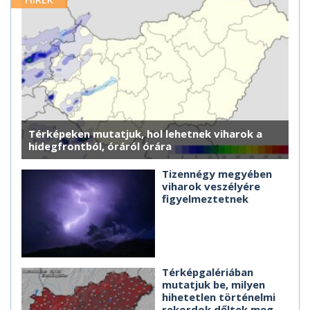
Térképeken mutatjuk, hol lehetnek viharok a
hidegfrontból, óráról órára
Tizennégy megyében
viharok veszélyére
figyelmeztetnek
Térképgalériában
mutatjuk be, milyen
hihetetlen történelmi
rekordok dőltek meg