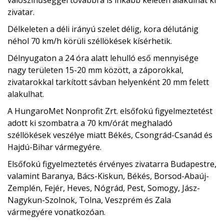
valószínűséggel továbbra is inkább keleten alakulhat ki
zivatar.
Délkeleten a déli irányú szelet délig, kora délutánig
néhol 70 km/h körüli széllökések kísérhetik.
Délnyugaton a 24 óra alatt lehulló eső mennyisége
nagy területen 15-20 mm között, a záporokkal,
zivatarokkal tarkított sávban helyenként 20 mm felett
alakulhat.
A HungaroMet Nonprofit Zrt. elsőfokú figyelmeztetést
adott ki szombatra a 70 km/órát meghaladó
széllökések veszélye miatt Békés, Csongrád-Csanád és
Hajdú-Bihar vármegyére.
Elsőfokú figyelmeztetés érvényes zivatarra Budapestre,
valamint Baranya, Bács-Kiskun, Békés, Borsod-Abaúj-
Zemplén, Fejér, Heves, Nógrád, Pest, Somogy, Jász-
Nagykun-Szolnok, Tolna, Veszprém és Zala
vármegyére vonatkozóan.