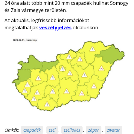
24 óra alatt több mint 20 mm csapadék hullhat Somogy
és Zala vármegye területén.
Az aktuális, legfrissebb információkat
megtalálhatják
veszélyjelzés
oldalunkon.
Címkék:
csapadék
,
szél
,
széllökés
,
zápor
,
zivatar