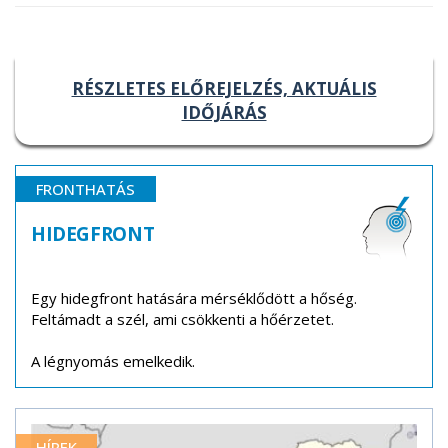
RÉSZLETES ELŐREJELZÉS, AKTUÁLIS
IDŐJÁRÁS
FRONTHATÁS
HIDEGFRONT
Egy hidegfront hatására mérséklődött a hőség.
Feltámadt a szél, ami csökkenti a hőérzetet.
A légnyomás emelkedik.
HÍREK