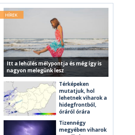
HÍREK
Itt a lehűlés mélypontja és még így is
nagyon melegünk lesz
Térképeken
mutatjuk, hol
lehetnek viharok a
hidegfrontból,
óráról órára
Tizennégy
megyében viharok