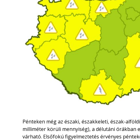
Pénteken még az északi, északkeleti, észak-alföld
milliméter körüli mennyiség), a délutáni órákban e
várható. Elsőfokú figyelmeztetés érvényes pénteke