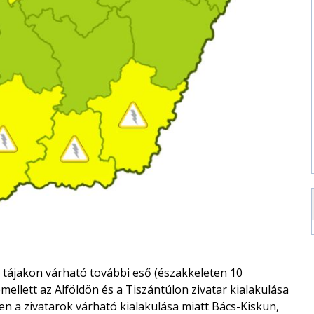
i tájakon várható további eső (északkeleten 10
mellett az Alföldön és a Tiszántúlon zivatar kialakulása
n a zivatarok várható kialakulása miatt Bács-Kiskun,