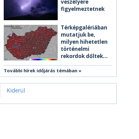
veszélyére
figyelmeztetnek
Térképgalériában
mutatjuk be,
milyen hihetetlen
történelmi
rekordok dőltek
meg csütörtökön
További hírek időjárás témában
Kiderül