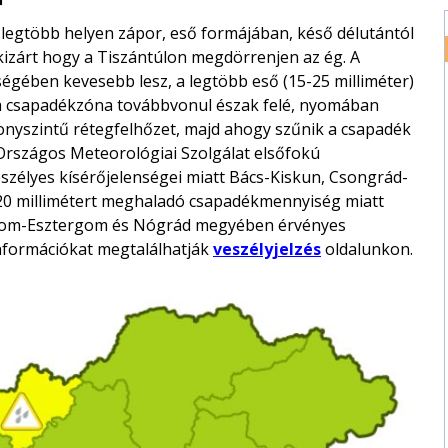
 legtöbb helyen zápor, eső formájában, késő délutántól
m kizárt hogy a Tiszántúlon megdörrenjen az ég. A
gében kevesebb lesz, a legtöbb eső (15-25 milliméter)
e a csapadékzóna továbbvonul észak felé, nyomában
onyszintű rétegfelhőzet, majd ahogy szűnik a csapadék
 Országos Meteorológiai Szolgálat elsőfokú
veszélyes kísérőjelenségei miatt Bács-Kiskun, Csongrád-
20 millimétert meghaladó csapadékmennyiség miatt
rom-Esztergom és Nógrád megyében érvényes
 információkat megtalálhatják
veszélyjelzés
oldalunkon.