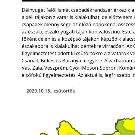
Délnyugat felől ismét csapadékrendszer érkezik a
a déli tájakon zivatar is kialakulhat, de előtte se
csapadék mennyisége az előző napokénál összessé
az északi, északnyugati tájainkon valószínű. Est
főként délen és a középső tájakon képződik alacs
északabbra is kialakulhat péntekre virradóan. Az
figyelmeztetést adott ki csütörtökre a zivatarok 
Csanád, Békés és Baranya megyére. A várhatóan 
Vas, Zala, Veszprém, Győr-Moson-Sopron, Komá
elsőfokú figyelmeztetés. Az aktuális, legfrissebb