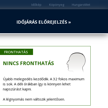
Időkép
Köpönyeg
HungaroMet
IDŐJÁRÁS ELŐREJELZÉS »
FRONTHATÁS
NINCS
FRONTHATÁS
Újabb melegedés kezdődik. A 32 fokos maximum
is sok. A déli órákban így is könnyen lehet
napszúrást kapni.
A légnyomás nem változik jelentősen.