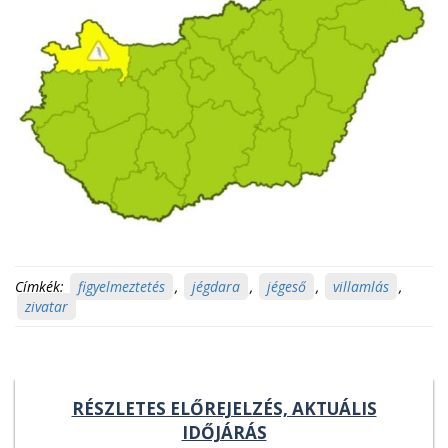
Címkék:
figyelmeztetés
,
jégdara
,
jégeső
,
villamlás
,
zivatar
RÉSZLETES ELŐREJELZÉS, AKTUÁLIS
IDŐJÁRÁS