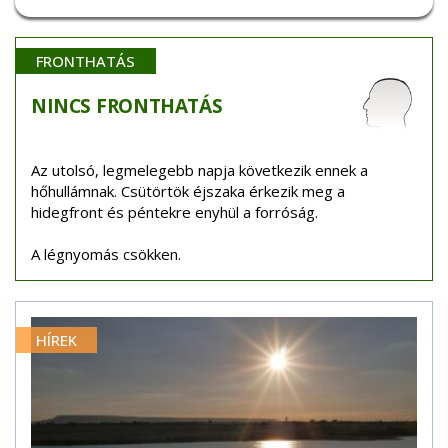
FRONTHATÁS
NINCS
FRONTHATÁS
Az utolsó, legmelegebb napja következik ennek a
hőhullámnak. Csütörtök éjszaka érkezik meg a
hidegfront és péntekre enyhül a forróság.
A légnyomás csökken.
HÍREK