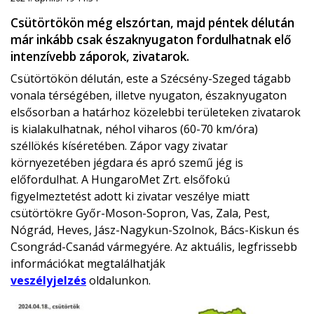
Csütörtökön még elszórtan, majd péntek délután
már inkább csak északnyugaton fordulhatnak elő
intenzívebb záporok, zivatarok.
Csütörtökön délután, este a Szécsény-Szeged tágabb
vonala térségében, illetve nyugaton, északnyugaton
elsősorban a határhoz közelebbi területeken zivatarok
is kialakulhatnak, néhol viharos (60-70 km/óra)
széllökés kíséretében. Zápor vagy zivatar
környezetében jégdara és apró szemű jég is
előfordulhat. A HungaroMet Zrt. elsőfokú
figyelmeztetést adott ki zivatar veszélye miatt
csütörtökre Győr-Moson-Sopron, Vas, Zala, Pest,
Nógrád, Heves, Jász-Nagykun-Szolnok, Bács-Kiskun és
Csongrád-Csanád vármegyére. Az aktuális, legfrissebb
információkat megtalálhatják
veszélyjelzés
oldalunkon.