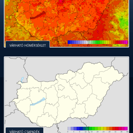
VÁRHATÓ HŐMÉRSÉKLET
VÁRHATÓ CSAPADÉK