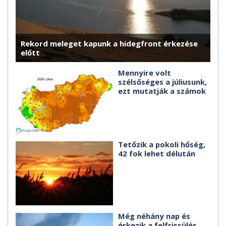
Rekord meleget kapunk a hidegfront érkezése
előtt
Mennyire volt
szélsőséges a júliusunk,
ezt mutatják a számok
Tetőzik a pokoli hőség,
42 fok lehet délután
Még néhány nap és
érkezik a felfrissülés