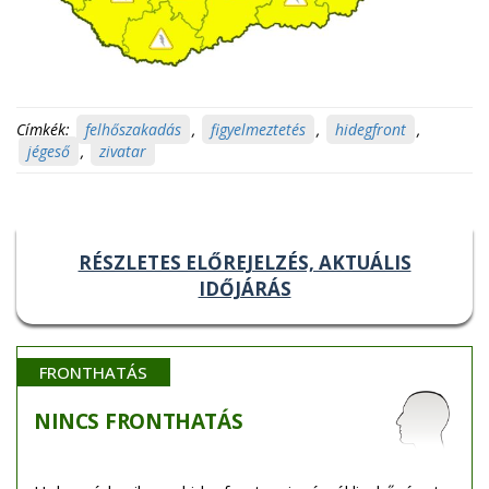
Címkék:
felhőszakadás
,
figyelmeztetés
,
hidegfront
,
jégeső
,
zivatar
RÉSZLETES ELŐREJELZÉS, AKTUÁLIS
IDŐJÁRÁS
FRONTHATÁS
NINCS
FRONTHATÁS