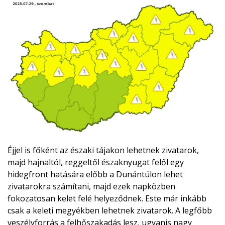
Éjjel is főként az északi tájakon lehetnek zivatarok,
majd hajnaltól, reggeltől északnyugat felől egy
hidegfront hatására előbb a Dunántúlon lehet
zivatarokra számítani, majd ezek napközben
fokozatosan kelet felé helyeződnek. Este már inkább
csak a keleti megyékben lehetnek zivatarok. A legfőbb
veszélyforrás a felhőszakadás lesz, ugyanis nagy