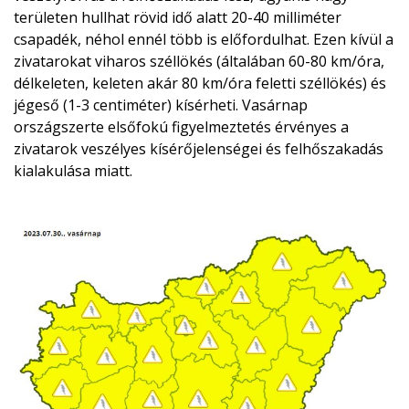
területen hullhat rövid idő alatt 20-40 milliméter
csapadék, néhol ennél több is előfordulhat. Ezen kívül a
zivatarokat viharos széllökés (általában 60-80 km/óra,
délkeleten, keleten akár 80 km/óra feletti széllökés) és
jégeső (1-3 centiméter) kísérheti. Vasárnap
országszerte elsőfokú figyelmeztetés érvényes a
zivatarok veszélyes kísérőjelenségei és felhőszakadás
kialakulása miatt.