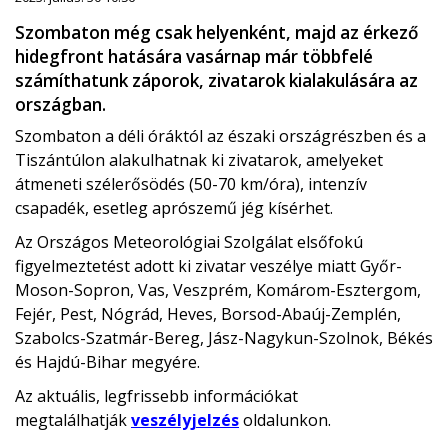
Szombaton még csak helyenként, majd az érkező
hidegfront hatására vasárnap már többfelé
számíthatunk záporok, zivatarok kialakulására az
országban.
Szombaton a déli óráktól az északi országrészben és a
Tiszántúlon alakulhatnak ki zivatarok, amelyeket
átmeneti szélerősödés (50-70 km/óra), intenzív
csapadék, esetleg aprószemű jég kísérhet.
Az Országos Meteorológiai Szolgálat elsőfokú
figyelmeztetést adott ki zivatar veszélye miatt Győr-
Moson-Sopron, Vas, Veszprém, Komárom-Esztergom,
Fejér, Pest, Nógrád, Heves, Borsod-Abaúj-Zemplén,
Szabolcs-Szatmár-Bereg, Jász-Nagykun-Szolnok, Békés
és Hajdú-Bihar megyére.
Az aktuális, legfrissebb információkat
megtalálhatják
veszélyjelzés
oldalunkon.