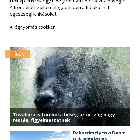
Holnap érkezik egy hidegfront ami mérsékli a hőséget.
A front előtt zajló melegedésben a hő okozhat
egészségi kihívásokat.
A légnyomás csökken.
HÍREK
Továbbra is tombol a hőség az ország nagy
részén, figyelmeztetnek
Rekordmélyen a Duna:
mit jelentenek