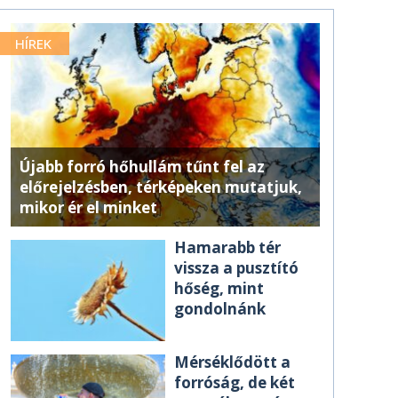
HÍREK
Újabb forró hőhullám tűnt fel az
előrejelzésben, térképeken mutatjuk,
mikor ér el minket
Hamarabb tér
vissza a pusztító
hőség, mint
gondolnánk
Mérséklődött a
forróság, de két