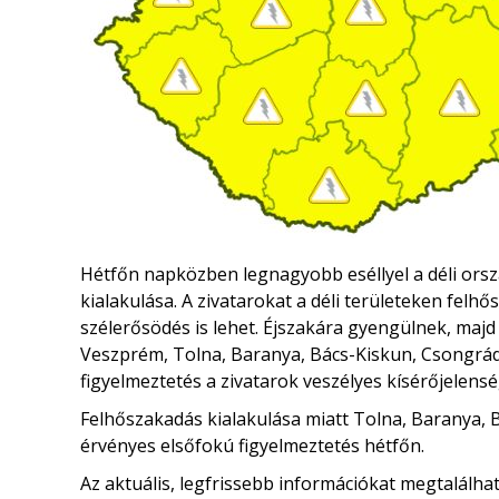
Hétfőn napközben legnagyobb eséllyel a déli ors
kialakulása. A zivatarokat a déli területeken felh
szélerősödés is lehet. Éjszakára gyengülnek, maj
Veszprém, Tolna, Baranya, Bács-Kiskun, Csongr
figyelmeztetés a zivatarok veszélyes kísérőjelensé
Felhőszakadás kialakulása miatt Tolna, Baranya
érvényes elsőfokú figyelmeztetés hétfőn.
Az aktuális, legfrissebb információkat megtalálha