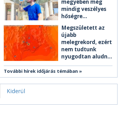
megyében még
mindig veszélyes
hőségre
figyelmeztetnek
Megszületett az
újabb
melegrekord, ezért
nem tudtunk
nyugodtan aludni
éjszaka
További hírek időjárás témában
Kiderül