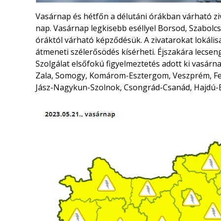
Vasárnap és hétfőn a délutáni órákban várható zi
nap. Vasárnap legkisebb eséllyel Borsod, Szabolcs
óráktól várható képződésük. A zivatarokat lokál
átmeneti szélerősödés kísérheti. Éjszakára lecse
Szolgálat elsőfokú figyelmeztetés adott ki vasár
Zala, Somogy, Komárom-Esztergom, Veszprém, Fejé
Jász-Nagykun-Szolnok, Csongrád-Csanád, Hajdú-