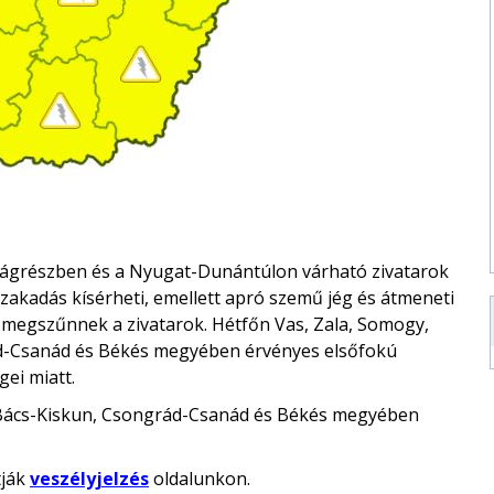
zágrészben és a Nyugat-Dunántúlon várható zivatarok
őszakadás kísérheti, emellett apró szemű jég és átmeneti
d megszűnnek a zivatarok. Hétfőn Vas, Zala, Somogy,
ád-Csanád és Békés megyében érvényes elsőfokú
gei miatt.
, Bács-Kiskun, Csongrád-Csanád és Békés megyében
tják
veszélyjelzés
oldalunkon.