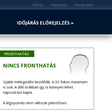
Időkép
Köpönyeg
HungaroMet
IDŐJÁRÁS ELŐREJELZÉS »
FRONTHATÁS
NINCS
FRONTHATÁS
Újabb melegedés kezdődik. A 32 fokos maximum
is sok. A déli órákban így is könnyen lehet
napszúrást kapni.
A légnyomás nem változik jelentősen.