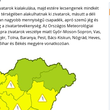
vatarok kialakulása, majd estére lecsengenek mindkét
 térségében alakulhatnak ki zivatarok, másutt a déli
isan nagyobb mennyiségű csapadék, apró szemű jég és
ng a zivatartevékenység. Az Országos Meteorológiai
napra zivatarok veszélye miatt Győr-Moson-Sopron, Vas,
r, Tolna, Baranya, Pest, Bács-Kiskun, Nógrád, Heves,
Bihar és Békés megyére vonatkozóan.