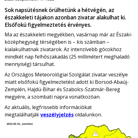
Sok napsütésnek örülhetünk a hétvégén, az
északkeleti tájakon azonban zivatar alakulhat ki.
Elsőfokú figyelmeztetés érvényes.
Ma az északkeleti megyékben, vasárnap már az Északi-
középhegység térségében is – kis számban –
kialakulhatnak zivatarok. Az intenzívebb gócokhoz
mindkét nap felhőszakadás (25 millimétert meghaladó
mennyiség) társulhat.
Az Országos Meteorológiai Szolgálat zivatar veszélye
miatt elsőfokú figyelmeztetést adott ki Borsod-Abaúj-
Zemplén, Hajdú-Bihar és Szabolcs-Szatmár-Bereg
megyére, a szombati napra vonatkozóan.
Az aktuális, legfrissebb információkat
megtalálhatják
veszélyjelzés
oldalunkon.