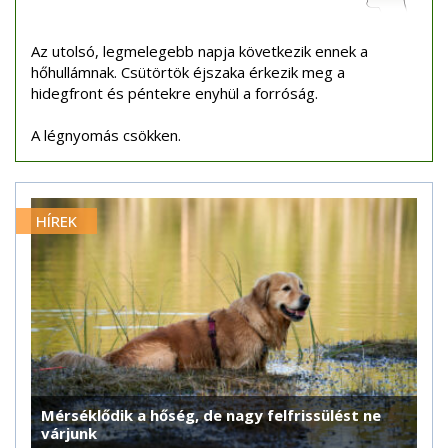
Az utolsó, legmelegebb napja következik ennek a
hőhullámnak. Csütörtök éjszaka érkezik meg a
hidegfront és péntekre enyhül a forróság.
A légnyomás csökken.
HÍREK
Mérséklődik a hőség, de nagy felfrissülést ne
várjunk