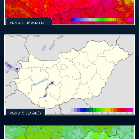
VÁRHATÓ HŐMÉRSÉKLET
VÁRHATÓ CSAPADÉK