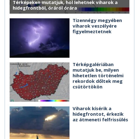
Térképeken mutatjuk, hol lehetnek viharok a
hidegfrontból, óráról órára
Tizennégy megyében
viharok veszélyére
figyelmeztetnek
Térképgalériában
mutatjuk be, milyen
hihetetlen történelmi
rekordok dőltek meg
csütörtökön
Viharok kísérik a
hidegfrontot, érkezik
az átmeneti felfrissülés