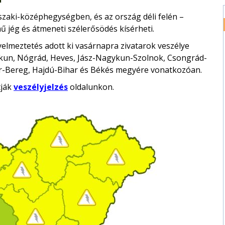
Északi-középhegységben, és az ország déli felén –
ű jég és átmeneti szélerősödés kísérheti.
yelmeztetés adott ki vasárnapra zivatarok veszélye
iskun, Nógrád, Heves, Jász-Nagykun-Szolnok, Csongrád-
r-Bereg, Hajdú-Bihar és Békés megyére vonatkozóan.
tják
veszélyjelzés
oldalunkon.