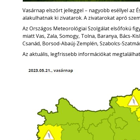
Vasárnap elszórt jelleggel – nagyobb eséllyel az 
alakulhatnak ki zivatarok. A zivatarokat apró szem
Az Országos Meteorológiai Szolgálat elsőfokú fig
miatt Vas, Zala, Somogy, Tolna, Baranya, Bács-K
Csanád, Borsod-Abaúj-Zemplén, Szabolcs-Szatmá
Az aktuális, legfrissebb információkat megtalálha