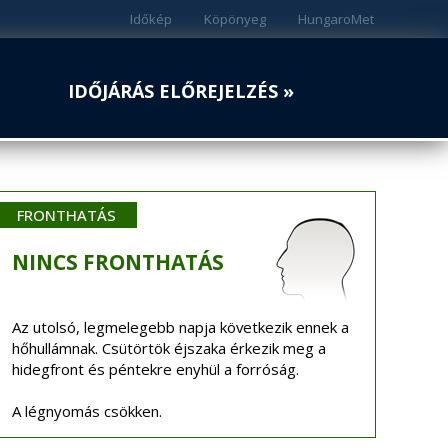
Időkép
Köpönyeg
HungaroMet
IDŐJÁRÁS ELŐREJELZÉS »
FRONTHATÁS
NINCS
FRONTHATÁS
Az utolsó, legmelegebb napja következik ennek a
hőhullámnak. Csütörtök éjszaka érkezik meg a
hidegfront és péntekre enyhül a forróság.
A légnyomás csökken.