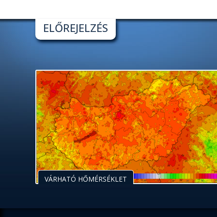
ELŐREJELZÉS
VÁRHATÓ HŐMÉRSÉKLET