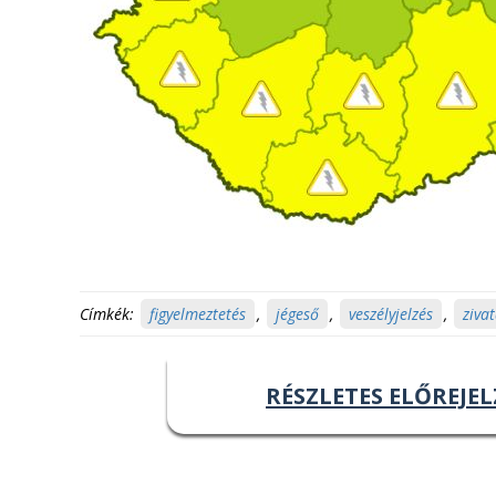
Címkék:
figyelmeztetés
,
jégeső
,
veszélyjelzés
,
ziva
RÉSZLETES ELŐREJEL