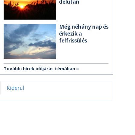
délután
Még néhány nap és
érkezik a
felfrissülés
További hírek időjárás témában
Kiderül