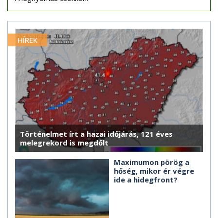
HÍREK
Történelmet írt a hazai időjárás, 121 éves
melegrekord is megdőlt
Maximumon pörög a
hőség, mikor ér végre
ide a hidegfront?