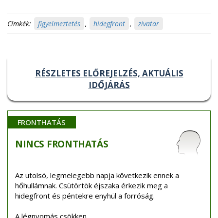
Címkék:
figyelmeztetés
,
hidegfront
,
zivatar
RÉSZLETES ELŐREJELZÉS, AKTUÁLIS
IDŐJÁRÁS
FRONTHATÁS
NINCS
FRONTHATÁS
Az utolsó, legmelegebb napja következik ennek a
hőhullámnak. Csütörtök éjszaka érkezik meg a
hidegfront és péntekre enyhül a forróság.
A légnyomás csökken.