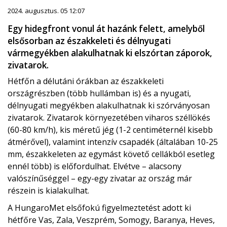
2024. augusztus. 05 12:07
Egy hidegfront vonul át hazánk felett, amelyből
elsősorban az északkeleti és délnyugati
vármegyékben alakulhatnak ki elszórtan záporok,
zivatarok.
Hétfőn a délutáni órákban az északkeleti
országrészben (több hullámban is) és a nyugati,
délnyugati megyékben alakulhatnak ki szórványosan
zivatarok. Zivatarok környezetében viharos széllökés
(60-80 km/h), kis méretű jég (1-2 centiméternél kisebb
átmérővel), valamint intenzív csapadék (általában 10-25
mm, északkeleten az egymást követő cellákból esetleg
ennél több) is előfordulhat. Elvétve – alacsony
valószínűséggel – egy-egy zivatar az ország már
részein is kialakulhat.
A HungaroMet elsőfokú figyelmeztetést adott ki
hétfőre Vas, Zala, Veszprém, Somogy, Baranya, Heves,