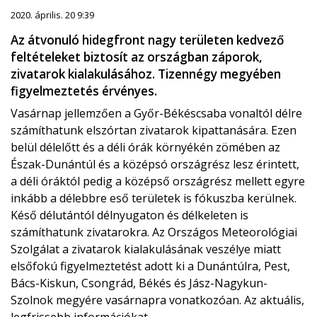
2020. április. 20 9:39
Az átvonuló hidegfront nagy területen kedvező
feltételeket biztosít az országban záporok,
zivatarok kialakulásához. Tizennégy megyében
figyelmeztetés érvényes.
Vasárnap jellemzően a Győr-Békéscsaba vonaltól délre
számíthatunk elszórtan zivatarok kipattanására. Ezen
belül délelőtt és a déli órák környékén zömében az
Észak-Dunántúl és a középsó országrész lesz érintett,
a déli óráktól pedig a középső országrész mellett egyre
inkább a délebbre eső területek is fókuszba kerülnek.
Késő délutántól délnyugaton és délkeleten is
számíthatunk zivatarokra. Az Országos Meteorológiai
Szolgálat a zivatarok kialakulásának veszélye miatt
elsőfokú figyelmeztetést adott ki a Dunántúlra, Pest,
Bács-Kiskun, Csongrád, Békés és Jász-Nagykun-
Szolnok megyére vasárnapra vonatkozóan. Az aktuális,