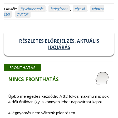
Címkék:
figyelmeztetés
,
hidegfront
,
jégeső
,
viharos
szél
,
zivatar
RÉSZLETES ELŐREJELZÉS, AKTUÁLIS
IDŐJÁRÁS
FRONTHATÁS
NINCS
FRONTHATÁS
Újabb melegedés kezdődik. A 32 fokos maximum is sok.
A déli órákban így is könnyen lehet napszúrást kapni.
A légnyomás nem változik jelentősen.