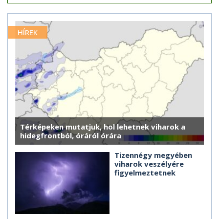
HÍREK
Térképeken mutatjuk, hol lehetnek viharok a
hidegfrontból, óráról órára
Tizennégy megyében
viharok veszélyére
figyelmeztetnek