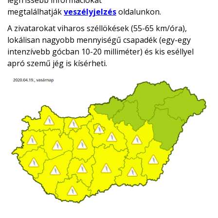
legfrissebb információkat
megtalálhatják
veszélyjelzés
oldalunkon.
A zivatarokat viharos széllökések (55-65 km/óra),
lokálisan nagyobb mennyiségű csapadék (egy-egy
intenzívebb gócban 10-20 milliméter) és kis eséllyel
apró szemű jég is kísérheti.