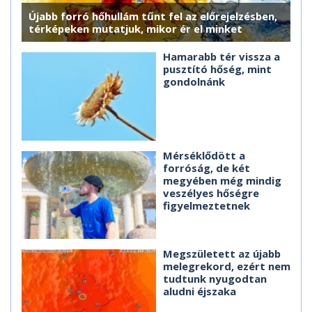
Újabb forró hőhullám tűnt fel az előrejelzésben,
térképeken mutatjuk, mikor ér el minket
Hamarabb tér vissza a
pusztító hőség, mint
gondolnánk
Mérséklődött a
forróság, de két
megyében még mindig
veszélyes hőségre
figyelmeztetnek
Megszületett az újabb
melegrekord, ezért nem
tudtunk nyugodtan
aludni éjszaka