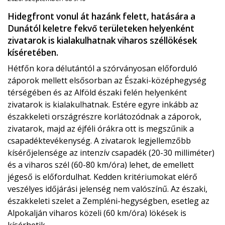
Hidegfront vonul át hazánk felett, hatására a
Dunától keletre fekvő területeken helyenként
zivatarok is kialakulhatnak viharos széllökések
kíséretében.
Hétfőn kora délutántól a szórványosan előforduló
záporok mellett elsősorban az Északi-középhegység
térségében és az Alföld északi felén helyenként
zivatarok is kialakulhatnak. Estére egyre inkább az
északkeleti országrészre korlátozódnak a záporok,
zivatarok, majd az éjféli órákra ott is megszűnik a
csapadéktevékenység. A zivatarok legjellemzőbb
kísérőjelensége az intenzív csapadék (20-30 milliméter)
és a viharos szél (60-80 km/óra) lehet, de emellett
jégeső is előfordulhat. Kedden kritériumokat elérő
veszélyes időjárási jelenség nem valószínű. Az északi,
északkeleti szelet a Zempléni-hegységben, esetleg az
Alpokalján viharos közeli (60 km/óra) lökések is