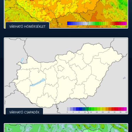
VÁRHATÓ HŐMÉRSÉKLET
VÁRHATÓ CSAPADÉK