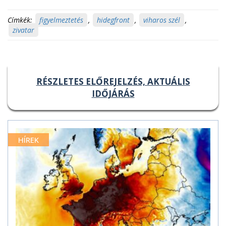
Címkék:
figyelmeztetés
,
hidegfront
,
viharos szél
,
zivatar
RÉSZLETES ELŐREJELZÉS, AKTUÁLIS
IDŐJÁRÁS
HÍREK