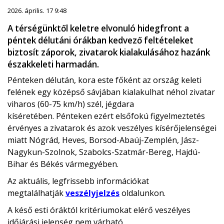
2026. április. 17 9:48
A térségünktől keletre elvonuló hidegfront a
péntek délutáni órákban kedvező feltételeket
biztosít záporok, zivatarok kialakulásához hazánk
északkeleti harmadán.
Pénteken délután, kora este főként az ország keleti
felének egy középső sávjában kialakulhat néhol zivatar
viharos (60-75 km/h) szél, jégdara
kíséretében. Pénteken ezért elsőfokú figyelmeztetés
érvényes a zivatarok és azok veszélyes kísérőjelenségei
miatt Nógrád, Heves, Borsod-Abaúj-Zemplén, Jász-
Nagykun-Szolnok, Szabolcs-Szatmár-Bereg, Hajdú-
Bihar és Békés vármegyében.
Az aktuális, legfrissebb információkat
megtalálhatják
veszélyjelzés
oldalunkon.
A késő esti óráktól kritériumokat elérő veszélyes
időjárási jelenség nem várható.