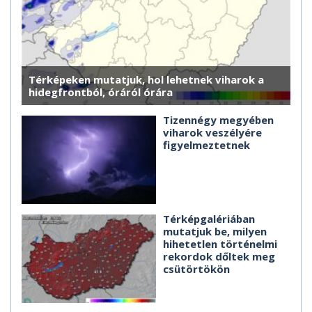
Térképeken mutatjuk, hol lehetnek viharok a
hidegfrontból, óráról órára
Tizennégy megyében
viharok veszélyére
figyelmeztetnek
Térképgalériában
mutatjuk be, milyen
hihetetlen történelmi
rekordok dőltek meg
csütörtökön