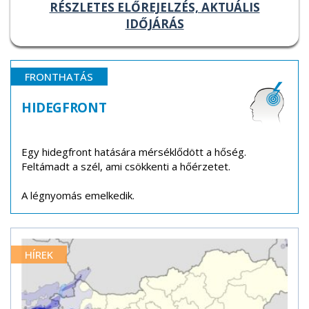
RÉSZLETES ELŐREJELZÉS, AKTUÁLIS
IDŐJÁRÁS
FRONTHATÁS
HIDEGFRONT
Egy hidegfront hatására mérséklődött a hőség.
Feltámadt a szél, ami csökkenti a hőérzetet.
A légnyomás emelkedik.
HÍREK