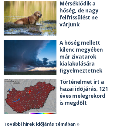
Mérséklődik a
hőség, de nagy
felfrissülést ne
várjunk
A hőség mellett
kilenc megyében
már zivatarok
kialakulására
figyelmeztetnek
Történelmet írt a
hazai időjárás, 121
éves melegrekord
is megdőlt
További hírek időjárás témában