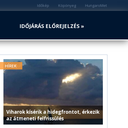
Időkép
Köpönyeg
HungaroMet
IDŐJÁRÁS ELŐREJELZÉS »
HÍREK
Viharok kísérik a hidegfrontot, érkezik
az átmeneti felfrissülés