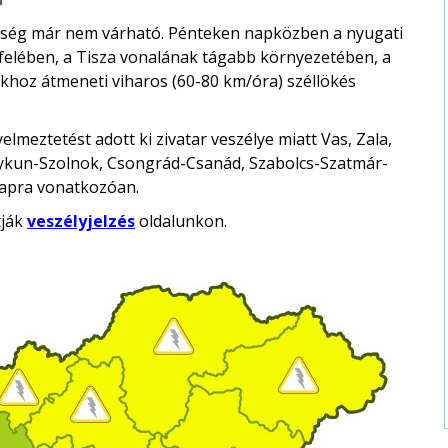
lenség már nem várható. Pénteken napközben a nyugati
 felében, a Tisza vonalának tágabb környezetében, a
lákhoz átmeneti viharos (60-80 km/óra) széllökés
lmeztetést adott ki zivatar veszélye miatt Vas, Zala,
ykun-Szolnok, Csongrád-Csanád, Szabolcs-Szatmár-
napra vonatkozóan.
tják
veszélyjelzés
oldalunkon.