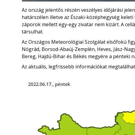
Az ország jelentős részén veszélyes időjárási je
határszélen illetve az Északi-középhegység keleti
záporok mellett egy-egy zivatar nem kizárt. A cel
társulhat.
Az Országos Meteorológiai Szolgálat elsőfokú figye
Nógrád, Borsod-Abaúj-Zemplén, Heves, Jász-Nag
Bereg, Hajdú-Bihar és Békés megyére a pénteki 
Az aktuális, legfrissebb információkat megtalálha