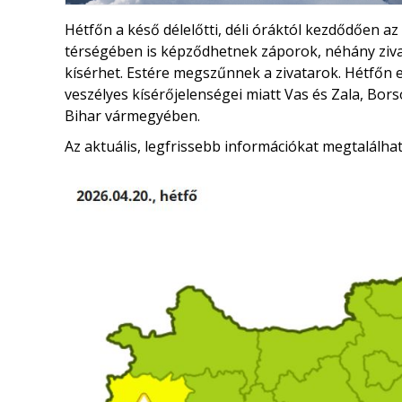
Hétfőn a késő délelőtti, déli óráktól kezdődően a
térségében is képződhetnek záporok, néhány ziva
kísérhet. Estére megszűnnek a zivatarok. Hétfőn 
veszélyes kísérőjelenségei miatt Vas és Zala, Bo
Bihar vármegyében.
Az aktuális, legfrissebb információkat megtalálha