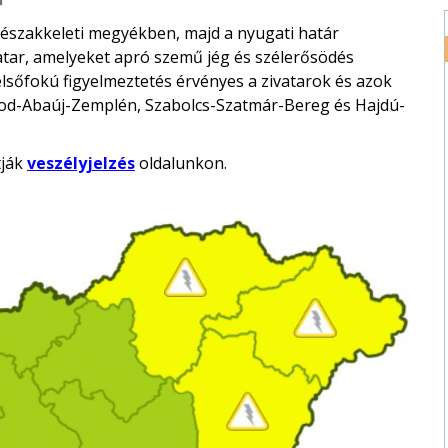
z északkeleti megyékben, majd a nyugati határ
tar, amelyeket apró szemű jég és szélerősödés
elsőfokú figyelmeztetés érvényes a zivatarok és azok
rsod-Abaúj-Zemplén, Szabolcs-Szatmár-Bereg és Hajdú-
tják
veszélyjelzés
oldalunkon.