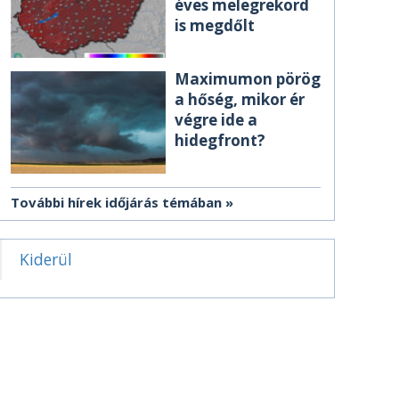
éves melegrekord
is megdőlt
Maximumon pörög
a hőség, mikor ér
végre ide a
hidegfront?
További hírek időjárás témában
Kiderül