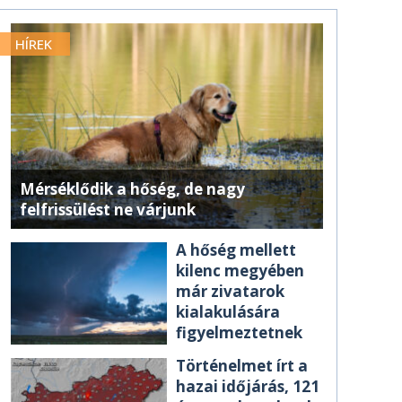
HÍREK
Mérséklődik a hőség, de nagy
felfrissülést ne várjunk
A hőség mellett
kilenc megyében
már zivatarok
kialakulására
figyelmeztetnek
Történelmet írt a
hazai időjárás, 121