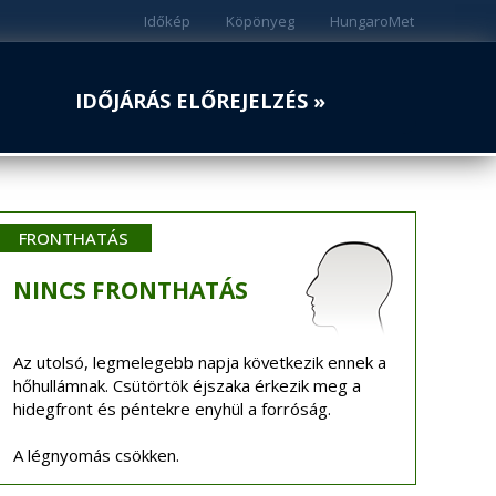
Időkép
Köpönyeg
HungaroMet
IDŐJÁRÁS ELŐREJELZÉS »
FRONTHATÁS
NINCS
FRONTHATÁS
Az utolsó, legmelegebb napja következik ennek a
hőhullámnak. Csütörtök éjszaka érkezik meg a
hidegfront és péntekre enyhül a forróság.
A légnyomás csökken.