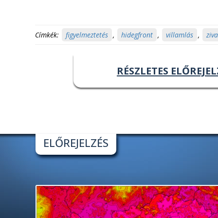
Címkék:
figyelmeztetés
,
hidegfront
,
villamlás
,
ziv
RÉSZLETES ELŐREJEL
ELŐREJELZÉS