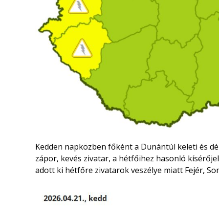
Kedden napközben főként a Dunántúl keleti és déli 
zápor, kevés zivatar, a hétfőihez hasonló kísérő
adott ki hétfőre zivatarok veszélye miatt Fejér, 