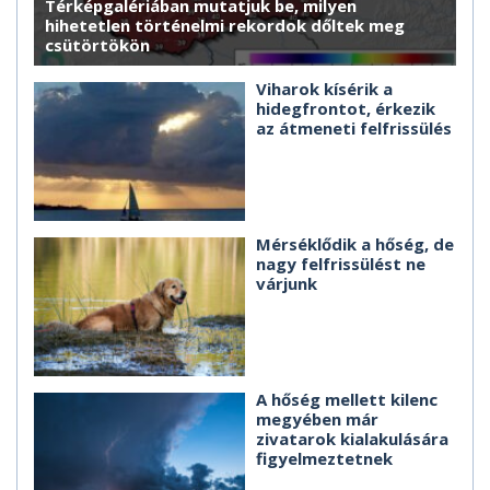
Térképgalériában mutatjuk be, milyen
hihetetlen történelmi rekordok dőltek meg
csütörtökön
Viharok kísérik a
hidegfrontot, érkezik
az átmeneti felfrissülés
Mérséklődik a hőség, de
nagy felfrissülést ne
várjunk
A hőség mellett kilenc
megyében már
zivatarok kialakulására
figyelmeztetnek