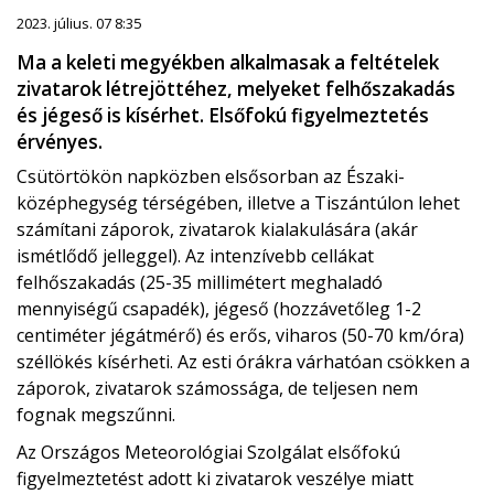
2023. július. 07 8:35
Ma a keleti megyékben alkalmasak a feltételek
zivatarok létrejöttéhez, melyeket felhőszakadás
és jégeső is kísérhet. Elsőfokú figyelmeztetés
érvényes.
Csütörtökön napközben elsősorban az Északi-
középhegység térségében, illetve a Tiszántúlon lehet
számítani záporok, zivatarok kialakulására (akár
ismétlődő jelleggel). Az intenzívebb cellákat
felhőszakadás (25-35 millimétert meghaladó
mennyiségű csapadék), jégeső (hozzávetőleg 1-2
centiméter jégátmérő) és erős, viharos (50-70 km/óra)
széllökés kísérheti. Az esti órákra várhatóan csökken a
záporok, zivatarok számossága, de teljesen nem
fognak megszűnni.
Az Országos Meteorológiai Szolgálat elsőfokú
figyelmeztetést adott ki zivatarok veszélye miatt