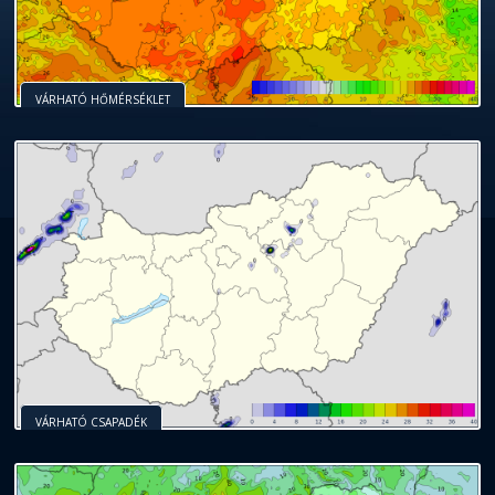
VÁRHATÓ HŐMÉRSÉKLET
VÁRHATÓ CSAPADÉK