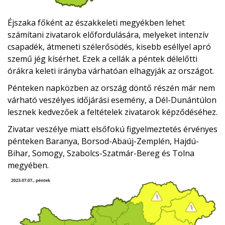
Éjszaka főként az északkeleti megyékben lehet
számítani zivatarok előfordulására, melyeket intenzív
csapadék, átmeneti szélerősödés, kisebb eséllyel apró
szemű jég kísérhet. Ezek a cellák a péntek délelőtti
órákra keleti irányba várhatóan elhagyják az országot.
Pénteken napközben az ország döntő részén már nem
várható veszélyes időjárási esemény, a Dél-Dunántúlon
lesznek kedvezőek a feltételek zivatarok képződéséhez.
Zivatar veszélye miatt elsőfokú figyelmeztetés érvényes
pénteken Baranya, Borsod-Abaúj-Zemplén, Hajdú-
Bihar, Somogy, Szabolcs-Szatmár-Bereg és Tolna
megyében.