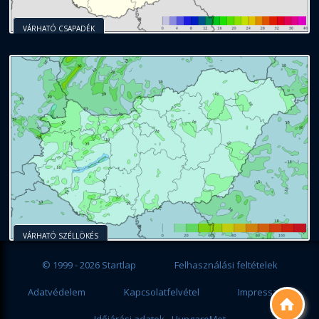
VÁRHATÓ CSAPADÉK
VÁRHATÓ SZÉLLÖKÉS
© 1999 - 2026 Startlap
Felhasználási feltételek
Adatvédelem
Kapcsolatfelvétel
Impresszum
