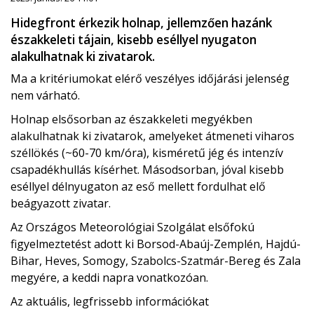
Hidegfront érkezik holnap, jellemzően hazánk
északkeleti tájain, kisebb eséllyel nyugaton
alakulhatnak ki zivatarok.
Ma a kritériumokat elérő veszélyes időjárási jelenség
nem várható.
Holnap elsősorban az északkeleti megyékben
alakulhatnak ki zivatarok, amelyeket átmeneti viharos
széllökés (~60-70 km/óra), kisméretű jég és intenzív
csapadékhullás kísérhet. Másodsorban, jóval kisebb
eséllyel délnyugaton az eső mellett fordulhat elő
beágyazott zivatar.
Az Országos Meteorológiai Szolgálat elsőfokú
figyelmeztetést adott ki Borsod-Abaúj-Zemplén, Hajdú-
Bihar, Heves, Somogy, Szabolcs-Szatmár-Bereg és Zala
megyére, a keddi napra vonatkozóan.
Az aktuális, legfrissebb információkat