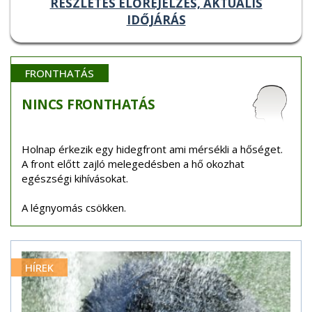
RÉSZLETES ELŐREJELZÉS, AKTUÁLIS
IDŐJÁRÁS
FRONTHATÁS
NINCS
FRONTHATÁS
Holnap érkezik egy hidegfront ami mérsékli a hőséget.
A front előtt zajló melegedésben a hő okozhat
egészségi kihívásokat.
A légnyomás csökken.
HÍREK