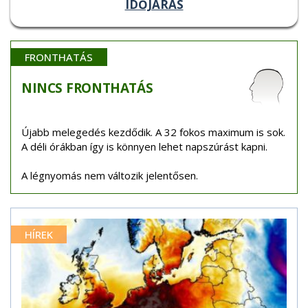
IDŐJÁRÁS
FRONTHATÁS
NINCS
FRONTHATÁS
Újabb melegedés kezdődik. A 32 fokos maximum is sok.
A déli órákban így is könnyen lehet napszúrást kapni.
A légnyomás nem változik jelentősen.
HÍREK