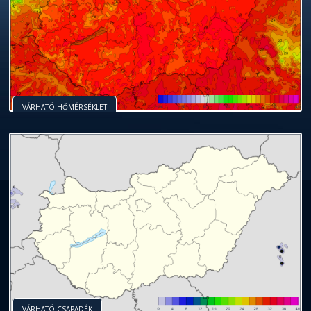
VÁRHATÓ HŐMÉRSÉKLET
VÁRHATÓ CSAPADÉK