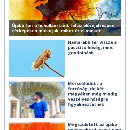
Újabb forró hőhullám tűnt fel az előrejelzésben,
térképeken mutatjuk, mikor ér el minket
Hamarabb tér vissza a
pusztító hőség, mint
gondolnánk
Mérséklődött a
forróság, de két
megyében még mindig
veszélyes hőségre
figyelmeztetnek
Megszületett az újabb
melegrekord, ezért nem