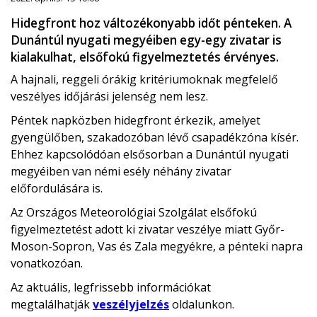
Hidegfront hoz változékonyabb időt pénteken. A
Dunántúl nyugati megyéiben egy-egy zivatar is
kialakulhat, elsőfokú figyelmeztetés érvényes.
A hajnali, reggeli órákig kritériumoknak megfelelő
veszélyes időjárási jelenség nem lesz.
Péntek napközben hidegfront érkezik, amelyet
gyengülőben, szakadozóban lévő csapadékzóna kísér.
Ehhez kapcsolódóan elsősorban a Dunántúl nyugati
megyéiben van némi esély néhány zivatar
előfordulására is.
Az Országos Meteorológiai Szolgálat elsőfokú
figyelmeztetést adott ki zivatar veszélye miatt Győr-
Moson-Sopron, Vas és Zala megyékre, a pénteki napra
vonatkozóan.
Az aktuális, legfrissebb információkat
megtalálhatják
veszélyjelzés
oldalunkon.