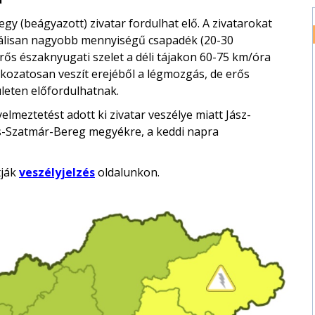
gy (beágyazott) zivatar fordulhat elő. A zivatarokat
okálisan nagyobb mennyiségű csapadék (20-30
 erős északnyugati szelet a déli tájakon 60-75 km/óra
okozatosan veszít erejéből a légmozgás, de erős
ületen előfordulhatnak.
lmeztetést adott ki zivatar veszélye miatt Jász-
s-Szatmár-Bereg megyékre, a keddi napra
tják
veszélyjelzés
oldalunkon.