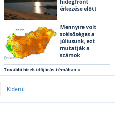
hidegfront
érkezése előtt
Mennyire volt
szélsőséges a
júliusunk, ezt
mutatják a
számok
További hírek időjárás témában
Kiderül