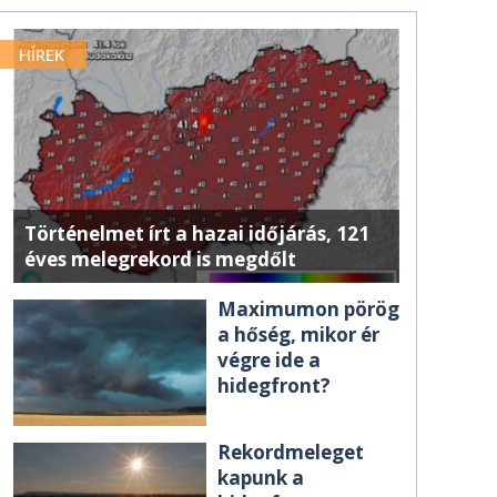
HÍREK
Történelmet írt a hazai időjárás, 121
éves melegrekord is megdőlt
Maximumon pörög
a hőség, mikor ér
végre ide a
hidegfront?
Rekordmeleget
kapunk a