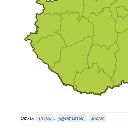
Címkék:
elsőfok
,
figyelmeztetés
,
zivatar