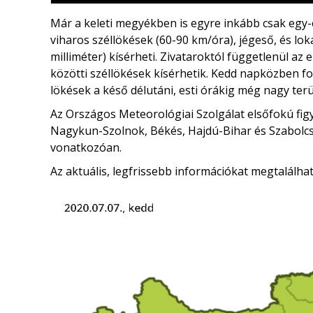
Már a keleti megyékben is egyre inkább csak egy-e
viharos széllökések (60-90 km/óra), jégeső, és l
milliméter) kísérheti. Zivataroktól függetlenül az
közötti széllökések kísérhetik. Kedd napközben f
lökések a késő délutáni, esti órákig még nagy ter
Az Országos Meteorológiai Szolgálat elsőfokú figye
Nagykun-Szolnok, Békés, Hajdú-Bihar és Szabolc
vonatkozóan.
Az aktuális, legfrissebb információkat megtalálha