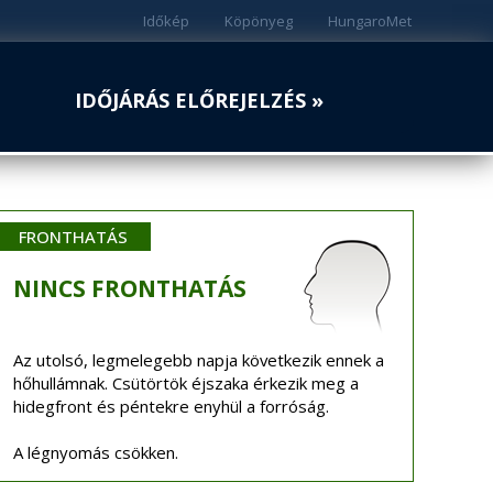
Időkép
Köpönyeg
HungaroMet
IDŐJÁRÁS ELŐREJELZÉS »
FRONTHATÁS
NINCS
FRONTHATÁS
Az utolsó, legmelegebb napja következik ennek a
hőhullámnak. Csütörtök éjszaka érkezik meg a
hidegfront és péntekre enyhül a forróság.
A légnyomás csökken.