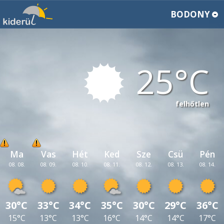
BODONY
25
felhőtlen
Ma
Vas
Hét
Ked
Sze
Csü
Pén
08. 08.
08. 09.
08. 10.
08. 11.
08. 12.
08. 13.
08. 14.
30°C
33°C
34°C
35°C
30°C
29°C
36°C
15°C
13°C
13°C
16°C
14°C
14°C
17°C