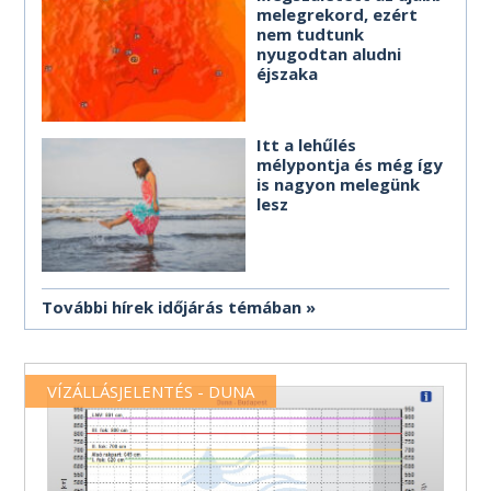
melegrekord, ezért
nem tudtunk
nyugodtan aludni
éjszaka
Itt a lehűlés
mélypontja és még így
is nagyon melegünk
lesz
További hírek időjárás témában
VÍZÁLLÁSJELENTÉS - DUNA