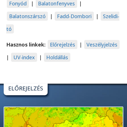
Fonyód
|
Balatonfenyves
|
Balatonszárszó
|
Fadd-Dombori
|
Szelidi-
tó
Hasznos linkek:
Előrejelzés
|
Veszélyjelzés
|
UV-index
|
Holdállás
ELŐREJELZÉS