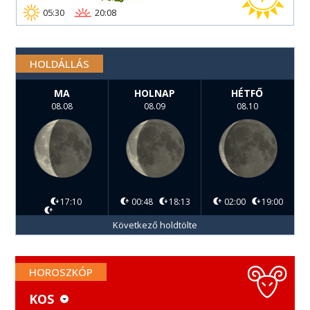
05:30
20:08
HOLDÁLLÁS
MA
HOLNAP
HÉTFŐ
08.08
08.09
08.10
17:10
00:48
18:13
02:00
19:00
Következő holdtölte
HOROSZKÓP
KOS
KOS
MÉRLEG