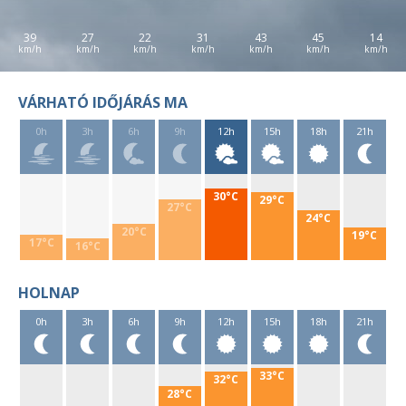
39
27
22
31
43
45
14
VÁRHATÓ IDŐJÁRÁS MA
0h
3h
6h
9h
12h
15h
18h
21h
30°C
29°C
27°C
24°C
20°C
19°C
17°C
16°C
HOLNAP
0h
3h
6h
9h
12h
15h
18h
21h
33°C
32°C
28°C