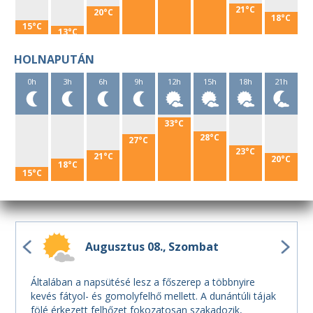
21°C
20°C
18°C
15°C
13°C
HOLNAPUTÁN
0h
3h
6h
9h
12h
15h
18h
21h
33°C
28°C
27°C
23°C
21°C
20°C
18°C
15°C
Augusztus 08.
Szombat
Általában a napsütésé lesz a főszerep a többnyire
kevés fátyol- és gomolyfelhő mellett. A dunántúli tájak
fölé érkezett felhőzet fokozatosan szakadozik,