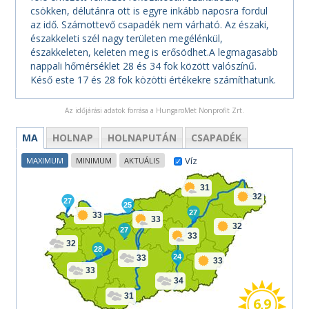
csökken, délutánra ott is egyre inkább naposra fordul
az idő. Számottevő csapadék nem várható. Az északi,
északkeleti szél nagy területen megélénkül,
északkeleten, keleten meg is erősödhet.A legmagasabb
nappali hőmérséklet 28 és 34 fok között valószínű.
Késő este 17 és 28 fok közötti értékekre számíthatunk.
Az időjárási adatok forrása a HungaroMet Nonprofit Zrt.
MA
HOLNAP
HOLNAPUTÁN
CSAPADÉK
Víz
MAXIMUM
MINIMUM
AKTUÁLIS
31
32
27
25
27
33
33
32
27
33
32
28
24
33
33
33
34
31
6,9