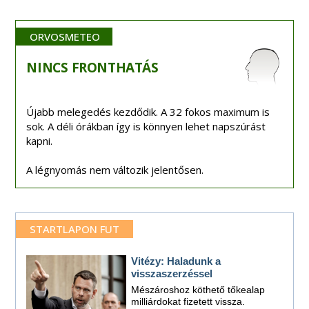
ORVOSMETEO
NINCS
FRONTHATÁS
Újabb melegedés kezdődik. A 32 fokos maximum is
sok. A déli órákban így is könnyen lehet napszúrást
kapni.
A légnyomás nem változik jelentősen.
STARTLAPON FUT
Vitézy: Haladunk a
visszaszerzéssel
Mészároshoz köthető tőkealap
milliárdokat fizetett vissza.