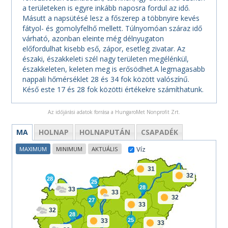
a területeken is egyre inkább naposra fordul az idő.
Másutt a napsütésé lesz a főszerep a többnyire kevés
fátyol- és gomolyfelhő mellett. Túlnyomóan száraz idő
várható, azonban eleinte még délnyugaton
előfordulhat kisebb eső, zápor, esetleg zivatar. Az
északi, északkeleti szél nagy területen megélénkül,
északkeleten, keleten meg is erősödhet.A legmagasabb
nappali hőmérséklet 28 és 34 fok között valószínű.
Késő este 17 és 28 fok közötti értékekre számíthatunk.
Az időjárási adatok forrása a HungaroMet Nonprofit Zrt.
MA
HOLNAP
HOLNAPUTÁN
CSAPADÉK
Víz
MAXIMUM
MINIMUM
AKTUÁLIS
31
32
28
25
28
33
33
32
27
33
32
28
25
33
33