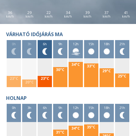
36
29
22
34
39
37
41
VÁRHATÓ IDŐJÁRÁS MA
0h
3h
6h
9h
12h
15h
18h
21h
34°C
33°C
30°C
29°C
25°C
23°C
23°C
20°C
HOLNAP
0h
3h
6h
9h
12h
15h
18h
21h
35°C
34°C
31°C
28°C