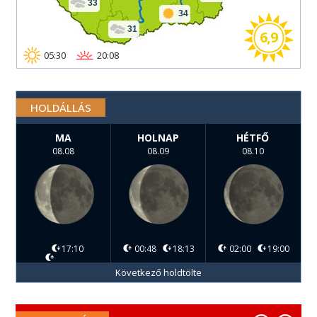
33
34
31
6,9
05:30
20:08
HOLDÁLLÁS
MA
HOLNAP
HÉTFŐ
08.08
08.09
08.10
17:10
00:48
18:13
02:00
19:00
Következő holdtölte