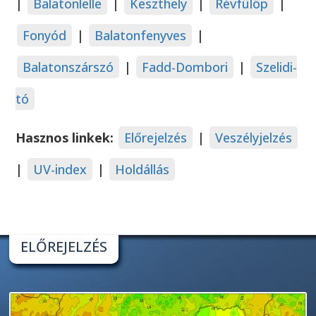
|
Balatonlelle
|
Keszthely
|
Révfülöp
|
Fonyód
|
Balatonfenyves
|
Balatonszárszó
|
Fadd-Dombori
|
Szelidi-
tó
Hasznos linkek:
Előrejelzés
|
Veszélyjelzés
|
UV-index
|
Holdállás
ELŐREJELZÉS