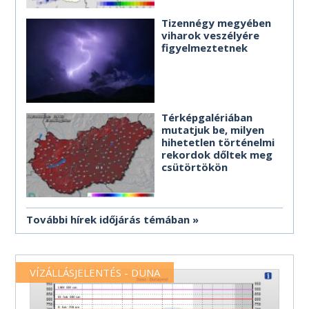
Tizennégy megyében
viharok veszélyére
figyelmeztetnek
Térképgalériában
mutatjuk be, milyen
hihetetlen történelmi
rekordok dőltek meg
csütörtökön
További hírek időjárás témában
VÍZÁLLÁSJELENTÉS - DUNA