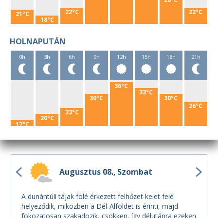
22°C
22°C
21°C
18°C
HOLNAPUTÁN
0h
3h
6h
9h
12h
15h
18h
21h
36°C
33°C
30°C
30°C
26°C
23°C
20°C
17°C
Augusztus 08.
Szombat
A dunántúli tájak fölé érkezett felhőzet kelet felé
helyeződik, miközben a Dél-Alföldet is érinti, majd
fokozatosan szakadozik, csökken, így délutánra ezeken