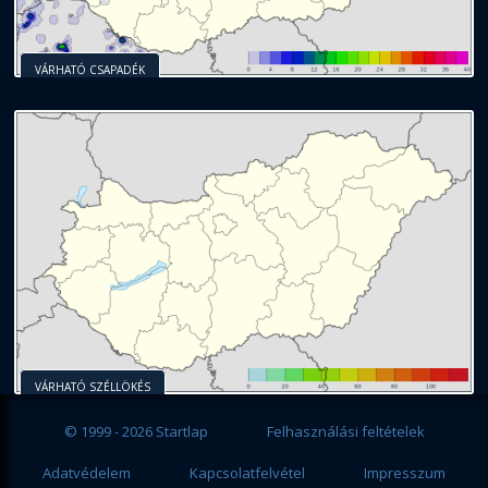
VÁRHATÓ CSAPADÉK
VÁRHATÓ SZÉLLÖKÉS
© 1999 - 2026 Startlap
Felhasználási feltételek
Adatvédelem
Kapcsolatfelvétel
Impresszum