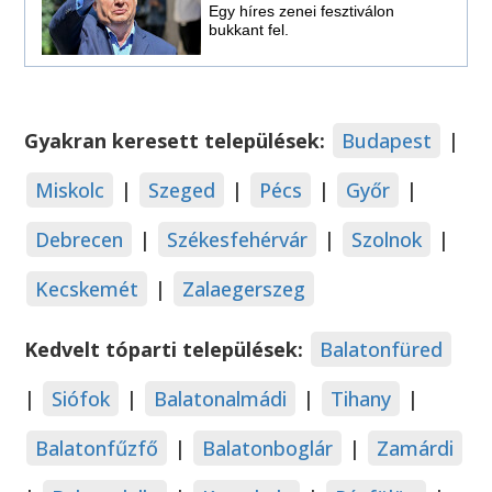
Egy híres zenei fesztiválon
bukkant fel.
Gyakran keresett települések:
Budapest
|
Miskolc
|
Szeged
|
Pécs
|
Győr
|
Debrecen
|
Székesfehérvár
|
Szolnok
|
Kecskemét
|
Zalaegerszeg
Kedvelt tóparti települések:
Balatonfüred
|
Siófok
|
Balatonalmádi
|
Tihany
|
Balatonfűzfő
|
Balatonboglár
|
Zamárdi