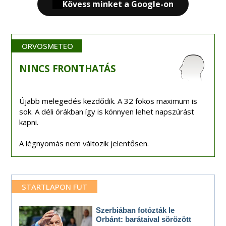
Kövess minket a Google-on
ORVOSMETEO
NINCS
FRONTHATÁS
Újabb melegedés kezdődik. A 32 fokos maximum is
sok. A déli órákban így is könnyen lehet napszúrást
kapni.
A légnyomás nem változik jelentősen.
STARTLAPON FUT
Szerbiában fotózták le
Orbánt: barátaival sörözött