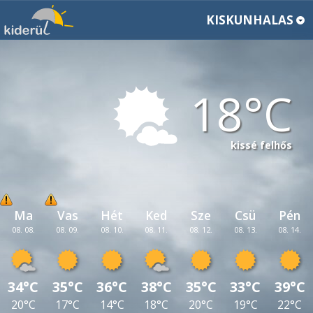
KISKUNHALAS
18
kissé felhős
Ma
Vas
Hét
Ked
Sze
Csü
Pén
08. 08.
08. 09.
08. 10.
08. 11.
08. 12.
08. 13.
08. 14.
34°C
35°C
36°C
38°C
35°C
33°C
39°C
20°C
17°C
14°C
18°C
20°C
19°C
22°C