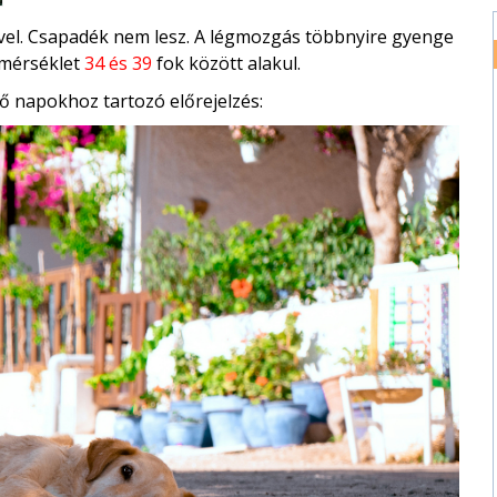
el. Csapadék nem lesz. A légmozgás többnyire gyenge
őmérséklet
34 és 39
fok között alakul.
ő napokhoz tartozó előrejelzés: