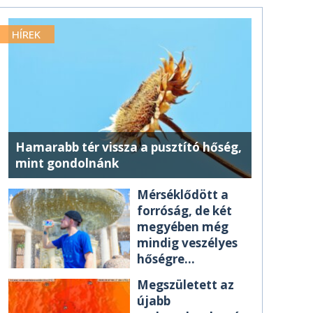
HÍREK
Hamarabb tér vissza a pusztító hőség,
mint gondolnánk
Mérséklődött a
forróság, de két
megyében még
mindig veszélyes
hőségre
figyelmeztetnek
Megszületett az
újabb