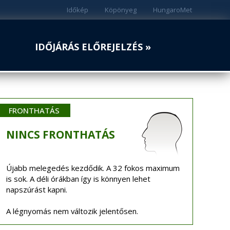
Időkép
Köpönyeg
HungaroMet
IDŐJÁRÁS ELŐREJELZÉS »
FRONTHATÁS
NINCS
FRONTHATÁS
Újabb melegedés kezdődik. A 32 fokos maximum
is sok. A déli órákban így is könnyen lehet
napszúrást kapni.
A légnyomás nem változik jelentősen.