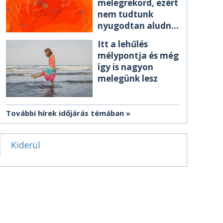
melegrekord, ezért
nem tudtunk
nyugodtan aludni
éjszaka
Itt a lehűlés
mélypontja és még
így is nagyon
melegünk lesz
További hírek időjárás témában
Kiderül