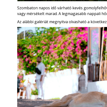
Szombaton napos idő várható kevés gomolyfelhőv
vagy mérsékelt marad. A legmagasabb nappali h
Az alábbi galériát megnyitva olvasható a következ