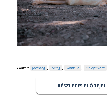
Címkék:
forróság
,
hőség
,
kánikula
,
melegrekord
RÉSZLETES ELŐREJEL