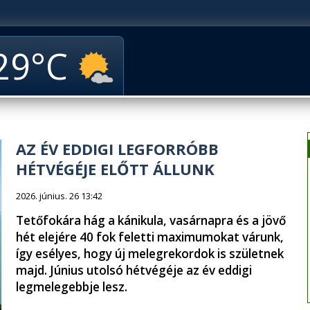
29
AZ ÉV EDDIGI LEGFORRÓBB
HÉTVÉGÉJE ELŐTT ÁLLUNK
2026. június. 26 13:42
Tetőfokára hág a kánikula, vasárnapra és a jövő
hét elejére 40 fok feletti maximumokat várunk,
így esélyes, hogy új melegrekordok is születnek
majd. Június utolsó hétvégéje az év eddigi
legmelegebbje lesz.