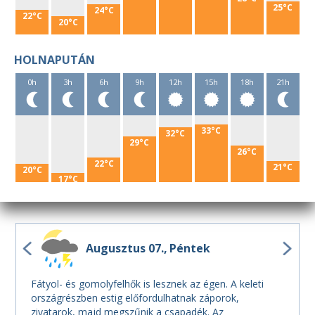
25°C
24°C
22°C
20°C
HOLNAPUTÁN
0h
3h
6h
9h
12h
15h
18h
21h
33°C
32°C
29°C
26°C
22°C
21°C
20°C
17°C
Augusztus 07.
Péntek
Fátyol- és gomolyfelhők is lesznek az égen. A keleti
országrészben estig előfordulhatnak záporok,
zivatarok, majd megszűnik a csapadék. Az