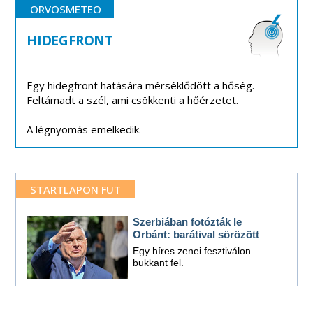
ORVOSMETEO
HIDEGFRONT
Egy hidegfront hatására mérséklődött a hőség.
Feltámadt a szél, ami csökkenti a hőérzetet.
A légnyomás emelkedik.
STARTLAPON FUT
Szerbiában fotózták le
Orbánt: barátival sörözött
Egy híres zenei fesztiválon
bukkant fel.