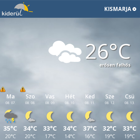
KISMARJA
26
erősen felhős
Ma
Szo
Vas
Hét
Ked
Sze
Csü
08. 07.
08. 08.
08. 09.
08. 10.
08. 11.
08. 12.
08. 13.
35°C
34°C
33°C
34°C
37°C
32°C
33°C
20°C
20°C
17°C
14°C
16°C
19°C
19°C