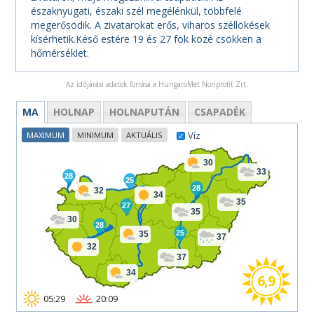
északnyugati, északi szél megélénkül, többfelé
megerősödik. A zivatarokat erős, viharos széllökések
kísérhetik.Késő estére 19 és 27 fok közé csökken a
hőmérséklet.
Az időjárási adatok forrása a HungaroMet Nonprofit Zrt.
MA
HOLNAP
HOLNAPUTÁN
CSAPADÉK
Víz
MAXIMUM
MINIMUM
AKTUÁLIS
30
33
28
25
28
32
34
35
27
35
30
28
25
35
37
32
37
34
6,9
05:29
20:09