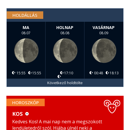
HOLDÁLLÁS
MA
HOLNAP
VASÁRNAP
08.07
08.08
08.09
15:55
15:55
17:10
00:48
18:13
Következő holdtölte
HOROSZKÓP
KOS
KOS
MÉRLEG
Kedves Kos! A mai nap nem a megszokott
lendületedről szól. Hiába ülnél neki a
BIKA
SKORPIÓ