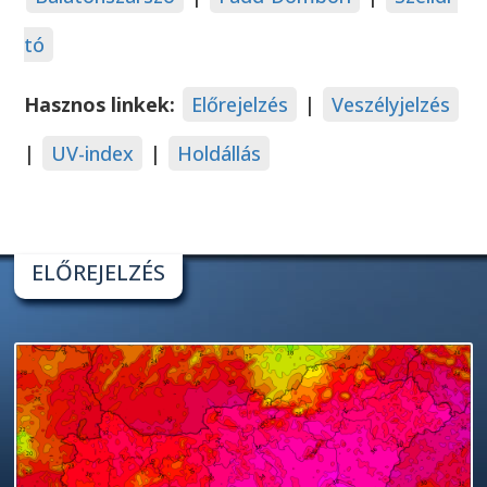
tó
Hasznos linkek:
Előrejelzés
|
Veszélyjelzés
|
UV-index
|
Holdállás
ELŐREJELZÉS