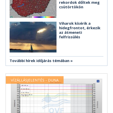
rekordok dőltek meg
csütörtökön
Viharok kísérik a
hidegfrontot, érkezik
az átmeneti
felfrissülés
További hírek időjárás témában
VÍZÁLLÁSJELENTÉS - DUNA