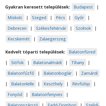
Gyakran keresett települések:
Budapest
|
Miskolc
|
Szeged
|
Pécs
|
Győr
|
Debrecen
|
Székesfehérvár
|
Szolnok
|
Kecskemét
|
Zalaegerszeg
Kedvelt tóparti települések:
Balatonfüred
|
Siófok
|
Balatonalmádi
|
Tihany
|
Balatonfűzfő
|
Balatonboglár
|
Zamárdi
|
Balatonlelle
|
Keszthely
|
Révfülöp
|
Fonyód
|
Balatonfenyves
|
Balatonszárszó
|
Fadd-Dombori
|
Szelidi-