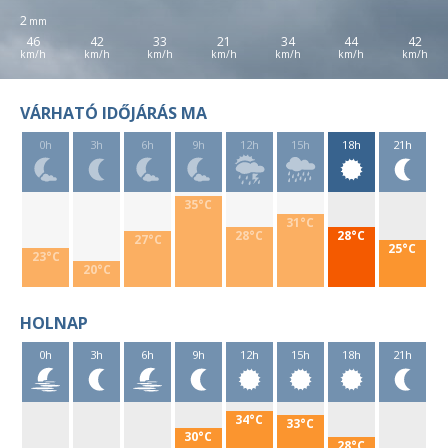
2
46
42
33
21
34
44
42
VÁRHATÓ IDŐJÁRÁS MA
0h
3h
6h
9h
12h
15h
18h
21h
35°C
31°C
28°C
28°C
27°C
25°C
23°C
20°C
HOLNAP
0h
3h
6h
9h
12h
15h
18h
21h
34°C
33°C
30°C
28°C