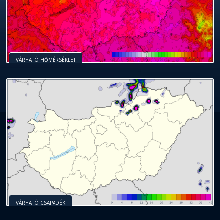
VÁRHATÓ HŐMÉRSÉKLET
VÁRHATÓ CSAPADÉK