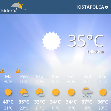
KISTAPOLCA
35
felhőtlen
Ma
Pén
Szo
Vas
Hét
Ked
Sze
08. 06.
08. 07.
08. 08.
08. 09.
08. 10.
08. 11.
08. 12.
40°C
35°C
33°C
34°C
34°C
37°C
36°C
21°C
23°C
21°C
19°C
19°C
18°C
20°C