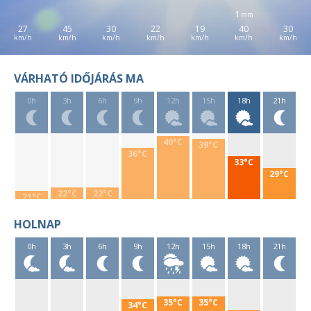
1
27
45
30
22
19
40
30
VÁRHATÓ IDŐJÁRÁS MA
0h
3h
6h
9h
12h
15h
18h
21h
40°C
39°C
36°C
33°C
29°C
22°C
22°C
21°C
HOLNAP
0h
3h
6h
9h
12h
15h
18h
21h
35°C
35°C
34°C