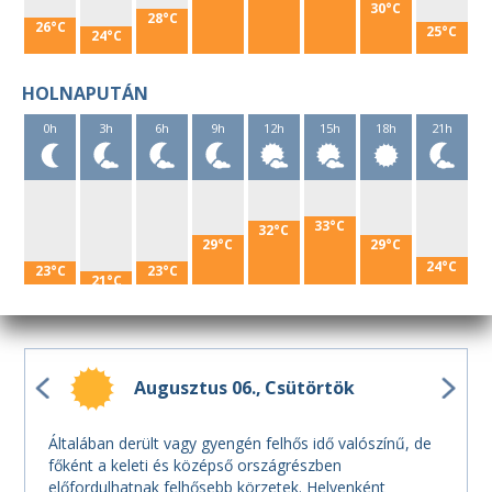
30°C
28°C
26°C
25°C
24°C
HOLNAPUTÁN
0h
3h
6h
9h
12h
15h
18h
21h
33°C
32°C
29°C
29°C
24°C
23°C
23°C
21°C
Augusztus 06.
Csütörtök
Általában derült vagy gyengén felhős idő valószínű, de
főként a keleti és középső országrészben
előfordulhatnak felhősebb körzetek. Helyenként