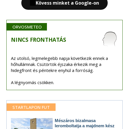
Kövess minket a Google-on
ORVOSMETEO
NINCS
FRONTHATÁS
Az utolsó, legmelegebb napja következik ennek a
hőhullámnak. Csütörtök éjszaka érkezik meg a
hidegfront és péntekre enyhül a forróság.
A légnyomás csökken.
STARTLAPON FUT
Mészáros bizalmasa
leromboltatja a majdnem kész