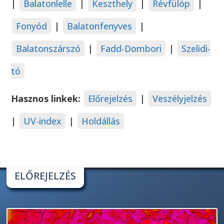
|
Balatonlelle
|
Keszthely
|
Révfülöp
|
Fonyód
|
Balatonfenyves
|
Balatonszárszó
|
Fadd-Dombori
|
Szelidi-
tó
Hasznos linkek:
Előrejelzés
|
Veszélyjelzés
|
UV-index
|
Holdállás
ELŐREJELZÉS