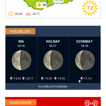
39
7,2
05:28
20:11
HOLDÁLLÁS
MA
HOLNAP
SZOMBAT
08.06
08.07
08.08
14:33
23:11
15:55
15:55
17:10
Következő holdtölte
HOROSZKÓP