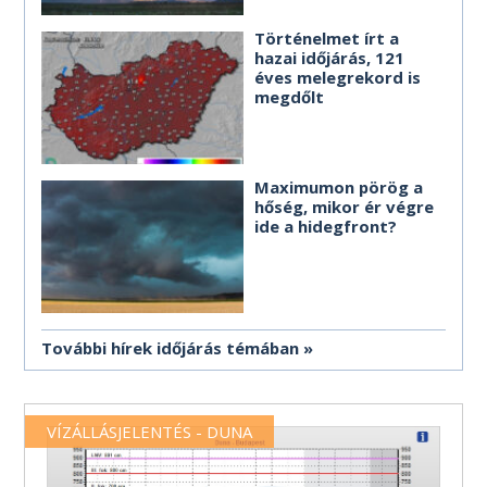
Történelmet írt a
hazai időjárás, 121
éves melegrekord is
megdőlt
Maximumon pörög a
hőség, mikor ér végre
ide a hidegfront?
További hírek időjárás témában
VÍZÁLLÁSJELENTÉS - DUNA