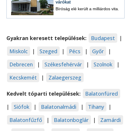
várókat
Bíróság elé került a milliárdos vita.
Gyakran keresett települések:
Budapest
|
Miskolc
|
Szeged
|
Pécs
|
Győr
|
Debrecen
|
Székesfehérvár
|
Szolnok
|
Kecskemét
|
Zalaegerszeg
Kedvelt tóparti települések:
Balatonfüred
|
Siófok
|
Balatonalmádi
|
Tihany
|
Balatonfűzfő
|
Balatonboglár
|
Zamárdi