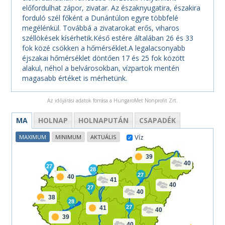
előfordulhat zápor, zivatar. Az északnyugatira, északira
forduló szél főként a Dunántúlon egyre többfelé
megélénkül. Továbbá a zivatarokat erős, viharos
széllökések kísérhetik.Késő estére általában 26 és 33
fok közé csökken a hőmérséklet.A legalacsonyabb
éjszakai hőmérséklet döntően 17 és 25 fok között
alakul, néhol a belvárosokban, vízpartok mentén
magasabb értéket is mérhetünk.
Az időjárási adatok forrása a HungaroMet Nonprofit Zrt.
MA
HOLNAP
HOLNAPUTÁN
CSAPADÉK
Víz
MAXIMUM
MINIMUM
AKTUÁLIS
39
40
27
28
27
40
41
40
27
40
38
28
27
41
40
39
40