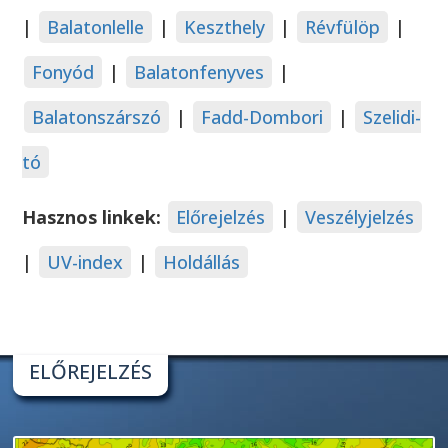
|
Balatonlelle
|
Keszthely
|
Révfülöp
|
Fonyód
|
Balatonfenyves
|
Balatonszárszó
|
Fadd-Dombori
|
Szelidi-
tó
Hasznos linkek:
Előrejelzés
|
Veszélyjelzés
|
UV-index
|
Holdállás
ELŐREJELZÉS