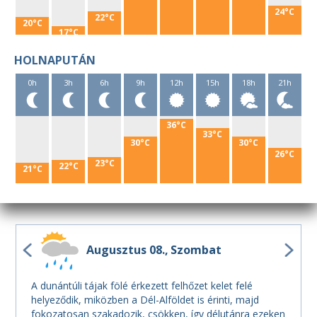
24°C
22°C
20°C
17°C
HOLNAPUTÁN
0h
3h
6h
9h
12h
15h
18h
21h
36°C
33°C
30°C
30°C
26°C
23°C
22°C
21°C
Augusztus 08.
Szombat
A dunántúli tájak fölé érkezett felhőzet kelet felé
helyeződik, miközben a Dél-Alföldet is érinti, majd
fokozatosan szakadozik, csökken, így délutánra ezeken