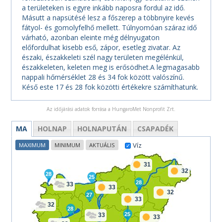
a területeken is egyre inkább naposra fordul az idő.
Másutt a napsütésé lesz a főszerep a többnyire kevés
fátyol- és gomolyfelhő mellett. Túlnyomóan száraz idő
várható, azonban eleinte még délnyugaton
előfordulhat kisebb eső, zápor, esetleg zivatar. Az
északi, északkeleti szél nagy területen megélénkül,
északkeleten, keleten meg is erősödhet.A legmagasabb
nappali hőmérséklet 28 és 34 fok között valószínű.
Késő este 17 és 28 fok közötti értékekre számíthatunk.
Az időjárási adatok forrása a HungaroMet Nonprofit Zrt.
MA
HOLNAP
HOLNAPUTÁN
CSAPADÉK
Víz
MAXIMUM
MINIMUM
AKTUÁLIS
31
32
28
25
28
33
33
32
27
33
32
28
25
33
33