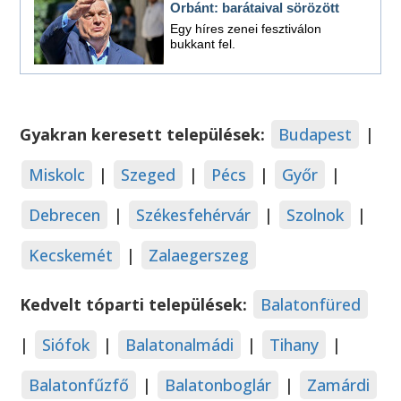
Orbánt: barátaival sörözött
Egy híres zenei fesztiválon
bukkant fel.
Gyakran keresett települések:
Budapest
|
Miskolc
|
Szeged
|
Pécs
|
Győr
|
Debrecen
|
Székesfehérvár
|
Szolnok
|
Kecskemét
|
Zalaegerszeg
Kedvelt tóparti települések:
Balatonfüred
|
Siófok
|
Balatonalmádi
|
Tihany
|
Balatonfűzfő
|
Balatonboglár
|
Zamárdi