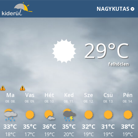
NAGYKUTAS
29
felhőtlen
Ma
Vas
Hét
Ked
Sze
Csü
Pén
08. 08.
08. 09.
08. 10.
08. 11.
08. 12.
08. 13.
08. 14.
33°C
35°C
36°C
35°C
32°C
31°C
38°C
18°C
17°C
19°C
20°C
19°C
19°C
19°C