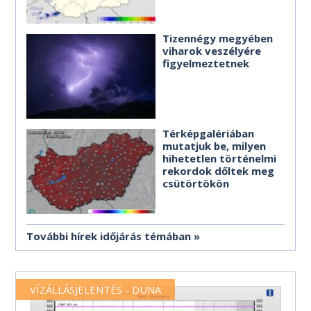
Tizennégy megyében
viharok veszélyére
figyelmeztetnek
Térképgalériában
mutatjuk be, milyen
hihetetlen történelmi
rekordok dőltek meg
csütörtökön
További hírek időjárás témában
VÍZÁLLÁSJELENTÉS - DUNA