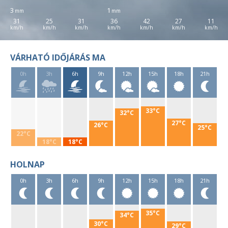
3
1
31
25
31
36
42
27
11
VÁRHATÓ IDŐJÁRÁS MA
0h
3h
6h
9h
12h
15h
18h
21h
33°C
32°C
27°C
26°C
25°C
22°C
18°C
18°C
HOLNAP
0h
3h
6h
9h
12h
15h
18h
21h
35°C
34°C
30°C
29°C