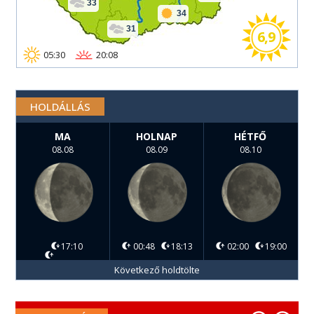
33
34
31
6,9
05:30
20:08
HOLDÁLLÁS
MA
HOLNAP
HÉTFŐ
08.08
08.09
08.10
17:10
00:48
18:13
02:00
19:00
Következő holdtölte