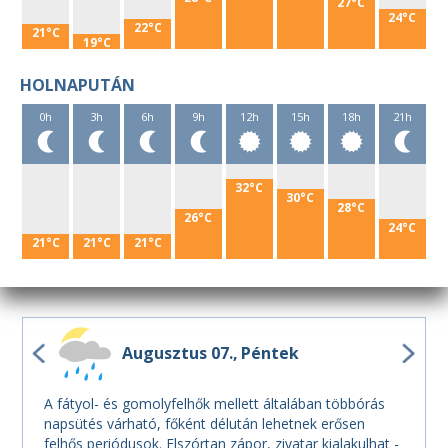
27°C
24°C
22°C
21°C
19°C
HOLNAPUTÁN
0h
3h
6h
9h
12h
15h
18h
21h
32°C
30°C
28°C
26°C
24°C
21°C
21°C
21°C
Augusztus 07.
Péntek
A fátyol- és gomolyfelhők mellett általában többórás
napsütés várható, főként délután lehetnek erősen
felhős periódusok. Elszórtan zápor, zivatar kialakulhat -