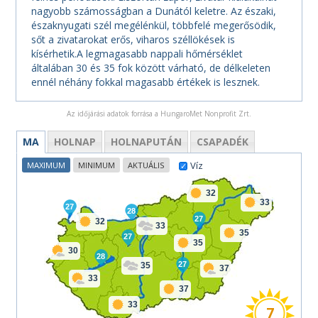
nagyobb számosságban a Dunától keletre. Az északi,
északnyugati szél megélénkül, többfelé megerősödik,
sőt a zivatarokat erős, viharos széllökések is
kísérhetik.A legmagasabb nappali hőmérséklet
általában 30 és 35 fok között várható, de délkeleten
ennél néhány fokkal magasabb értékek is lesznek.
Az időjárási adatok forrása a HungaroMet Nonprofit Zrt.
MA
HOLNAP
HOLNAPUTÁN
CSAPADÉK
Víz
MAXIMUM
MINIMUM
AKTUÁLIS
32
33
27
28
27
32
33
35
27
35
30
28
27
35
37
33
37
33
7