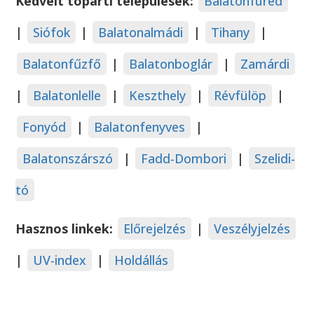
Kedvelt tóparti települések:
Balatonfüred
|
Siófok
|
Balatonalmádi
|
Tihany
|
Balatonfűzfő
|
Balatonboglár
|
Zamárdi
|
Balatonlelle
|
Keszthely
|
Révfülöp
|
Fonyód
|
Balatonfenyves
|
Balatonszárszó
|
Fadd-Dombori
|
Szelidi-
tó
Hasznos linkek:
Előrejelzés
|
Veszélyjelzés
|
UV-index
|
Holdállás