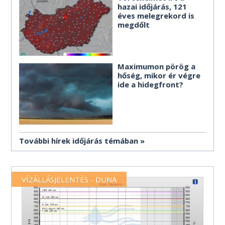
hazai időjárás, 121
éves melegrekord is
megdőlt
Maximumon pörög a
hőség, mikor ér végre
ide a hidegfront?
További hírek időjárás témában
VÍZÁLLÁSJELENTÉS - DUNA