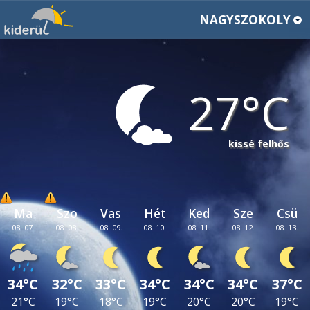
NAGYSZOKOLY
27
kissé felhős
Ma
Szo
Vas
Hét
Ked
Sze
Csü
08. 07.
08. 08.
08. 09.
08. 10.
08. 11.
08. 12.
08. 13.
34°C
32°C
33°C
34°C
34°C
34°C
37°C
21°C
19°C
18°C
19°C
20°C
20°C
19°C