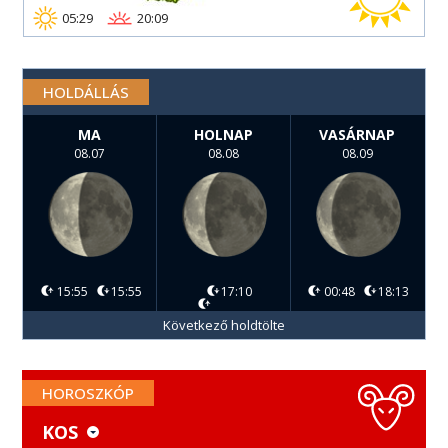
05:29
20:09
HOLDÁLLÁS
MA
HOLNAP
VASÁRNAP
08.07
08.08
08.09
15:55
15:55
17:10
00:48
18:13
Következő holdtölte
HOROSZKÓP
KOS
KOS
MÉRLEG