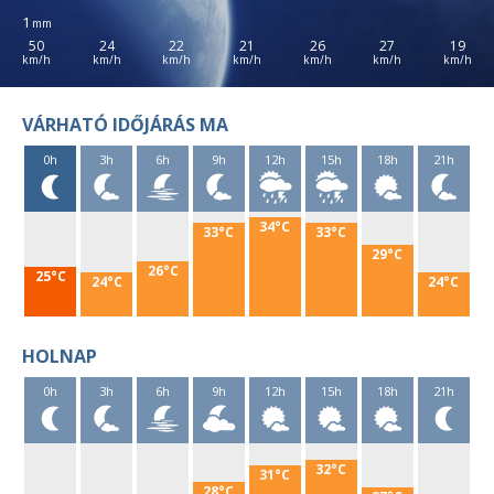
1
50
24
22
21
26
27
19
VÁRHATÓ IDŐJÁRÁS MA
0h
3h
6h
9h
12h
15h
18h
21h
34°C
33°C
33°C
29°C
26°C
25°C
24°C
24°C
HOLNAP
0h
3h
6h
9h
12h
15h
18h
21h
32°C
31°C
28°C