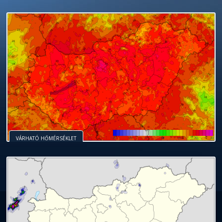
mélyebben érinthet, mint gondolnád. Ahelyett,
hogyan és milyen hatással vagy másokra. Lehet,
elindíthat benned egy gondolatmenetet, ami
ugyanúgy folytatni, mint eddig. Ez elsőre
kommunikálsz. Nem kell mindenre azonnal
ne ostorozd magad. Inkább gondold végig, mi
kerülhet, amit ideje lenne elengedni. Ha valaki
menekülj el előle, inkább próbáld megérteni, mit
elfojtottál. Ez nem baj, sőt. A lényeg, hogy ne
visszajelzésre. Ne feledd, az értéked nem csak
elvárásai alapján. Ugyanakkor érzékenyebb is
hogy ragaszkodnál a megszokott
hogy lassabbnak érzed a tempót, de ez nem
hosszabb távon is hatással lesz rád. Most nem
bizonytalanná tehet, de hosszú távon
reagálnod. Ha teret adsz magadnak és a
ad valódi értelmet annak, amit csinálsz. Egy kis
kivált belőled erős reakciót, nézd meg, mit
tanít. Ma nem a nagy előrelépések ideje van,
támadásként, hanem őszinte megnyílásként
számokban mérhető. Gondold át, mi az, ami
lehetsz a kritikára. Fontos, hogy ne menekülj el
menetrendhez, próbálj rugalmas maradni.
visszaesés, inkább finomhangolás. Ha kreatív
kell azonnal döntened. Engedd, hogy az érzéseid
felszabadító lesz. Ne próbáld kontrollálni azt,
másiknak is, elkerülheted a felesleges
kreativitás vagy csendes elvonulás segíthet
tükröz. Most különösen mélyen láthatsz a sorok
hanem a belső rendrakásé. Ha sikerül békét
fogalmazz. Kreatív gondolataid lehetnek,
valóban fontos számodra. Ha belül rendben
az érzéseid elől. Ha elfogadod őket, hatalmas
Inspiráló ötleteid támadhatnak, főleg ha mások
megoldás jut eszedbe, ne söpörd félre. A mai
leülepedjenek. Ha tanulással, olvasással vagy
ami most átalakul. Ha mersz sebezhető lenni,
feszültséget. A mai nap arra hív, hogy ne csak
visszatalálni az egyensúlyhoz. A tested jelzéseire
mögé. Ha művészi vagy kreatív tevékenységbe
teremtened magadban, az a környezetedre is jó
amelyek hosszabb távon új irányt mutatnak.
vagy, a külső bizonytalanság sem billent ki
belső erőhöz juthatsz. Most az intuíciód a
javát is szolgálják. Hallgass a megérzéseidre,
nap arra taníthat, hogy az intuíció és a
elmélyüléssel töltöd az időt, meglepően tiszta
mélyebb kapcsolódás születhet egy fontos
értsd, hanem érezd is a másikat. Az empátia
is figyelj, mert most érzékenyebben reagálhatsz
kezdesz, szinte áramolnak az ötletek.
hatással lesz.
Most érdemes leírni, ami benned kavarog.
olyan könnyen.
legmegbízhatóbb iránytűd.
mert most pontosan érzed, kiben bízhatsz és
racionalitás együtt működik igazán jól.
felismerésekre juthatsz.
személlyel.
most többet ér, mint a tökéletes érvelés.
a stresszre.
MÉG TÖBB HOROSZKÓP
MÉG TÖBB HOROSZKÓP
MÉG TÖBB HOROSZKÓP
MÉG TÖBB HOROSZKÓP
MÉG TÖBB HOROSZKÓP
merre érdemes haladnod.
MÉG TÖBB HOROSZKÓP
MÉG TÖBB HOROSZKÓP
MÉG TÖBB HOROSZKÓP
MÉG TÖBB HOROSZKÓP
MÉG TÖBB HOROSZKÓP
MÉG TÖBB HOROSZKÓP
VÁRHATÓ HŐMÉRSÉKLET