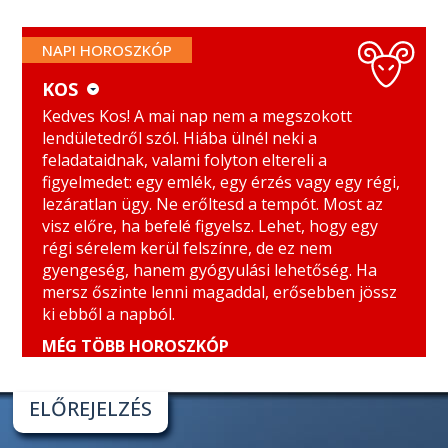
NAPI HOROSZKÓP
KOS
KOS
MÉRLEG
Kedves Kos! A mai nap nem a megszokott
lendületedről szól. Hiába ülnél neki a
BIKA
SKORPIÓ
feladataidnak, valami folyton eltereli a
figyelmedet: egy emlék, egy érzés vagy egy régi,
IKREK
NYILAS
lezáratlan ügy. Ne erőltesd a tempót. Most az
visz előre, ha befelé figyelsz. Lehet, hogy egy
RÁK
BAK
régi sérelem kerül felszínre, de ez nem
gyengeség, hanem gyógyulási lehetőség. Ha
OROSZLÁN
VÍZÖNTŐ
mersz őszinte lenni magaddal, erősebben jössz
SZŰZ
HALAK
ki ebből a napból.
MÉG TÖBB HOROSZKÓP
BIKA
IKREK
RÁK
OROSZLÁN
SZŰZ
MÉRLEG
SKORPIÓ
NYILAS
BAK
VÍZÖNTŐ
HALAK
Kedves Bika! Ma különösen érzékenyen
Kedves Ikrek! A karriereddel kapcsolatos
Kedves Rák! Erős belső hullámzás jellemezheti a
Kedves Oroszlán! A mai nap intenzív érzelmeket
Kedves Szűz! Kapcsolataid ma érzékenyebb
Kedves Mérleg! Ma könnyen elveszhetsz az
Kedves Skorpió! A mai nap romantikus és alkotó
Kedves Nyilas! Az otthon és a család témája
Kedves Bak! Kommunikációdban ma több az
Kedves Vízöntő! Anyagi vagy önértékelési
Kedves Halak! A mai nap rólad szól, még ha nem
ELŐREJELZÉS
reagálhatsz a környezeted hangulatára. Egy
kérdések ma érzelmi színezetet kaphatnak.
hétfőt. Egyszerre vágyhatsz biztonságra és új
hozhat, főleg bizalom és elengedés témájában.
terepre érhetnek. Egy félmondat is sokat
apró részletekben, miközben a lelked egészen
energiákat mozgathat meg benned.
kerülhet fókuszba. Lehet, hogy egy régi emlék
érzelem, mint általában. Egy beszélgetés során
kérdések kerülhetnek előtérbe. Lehet, hogy ma
is harsány módon. Erősebb lehet benned a vágy,
baráti beszélgetés vagy munkahelyi helyzet
Nemcsak az számít, mit érsz el, hanem az is,
tapasztalatokra. Egy hír vagy beszélgetés
Lehet, hogy ráébredsz: valamit már nem tudsz
jelenthet, ezért figyelj arra, hogyan
máshol jár. Ha úgy érzed, lankad a motivációd,
Ugyanakkor egy régi érzelmi minta is felszínre
vagy megoldatlan helyzet kér figyelmet. Ne
könnyen előtörhet belőled valami, amit régóta
érzékenyebben reagálsz egy kritikára vagy
hogy a saját igazságod szerint élj, és ne mások