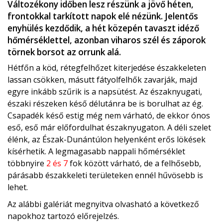
Változékony időben lesz részünk a jövő héten,
frontokkal tarkított napok elé nézünk. Jelentős
enyhülés kezdődik, a hét közepén tavaszt idéző
hőmérséklettel, azonban viharos szél és záporok
törnek borsot az orrunk alá.
Hétfőn a köd, rétegfelhőzet kiterjedése északkeleten
lassan csökken, másutt fátyolfelhők zavarják, majd
egyre inkább szűrik is a napsütést. Az északnyugati,
északi részeken késő délutánra be is borulhat az ég.
Csapadék késő estig még nem várható, de ekkor ónos
eső, eső már előfordulhat északnyugaton. A déli szelet
élénk, az Észak-Dunántúlon helyenként erős lökések
kísérhetik. A legmagasabb nappali hőmérséklet
többnyire
2 és 7
fok között várható, de a felhősebb,
párásabb északkeleti területeken ennél hűvösebb is
lehet.
Az alábbi galériát megnyitva olvasható a következő
napokhoz tartozó előrejelzés.