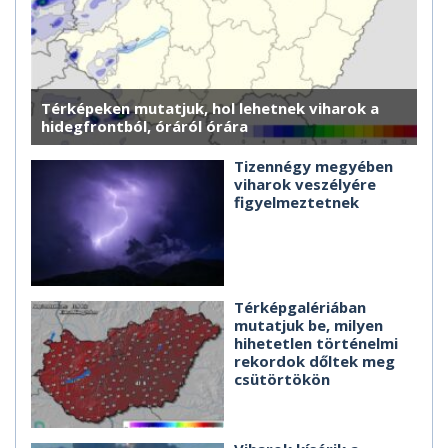
Térképeken mutatjuk, hol lehetnek viharok a
hidegfrontból, óráról órára
Tizennégy megyében
viharok veszélyére
figyelmeztetnek
Térképgalériában
mutatjuk be, milyen
hihetetlen történelmi
rekordok dőltek meg
csütörtökön