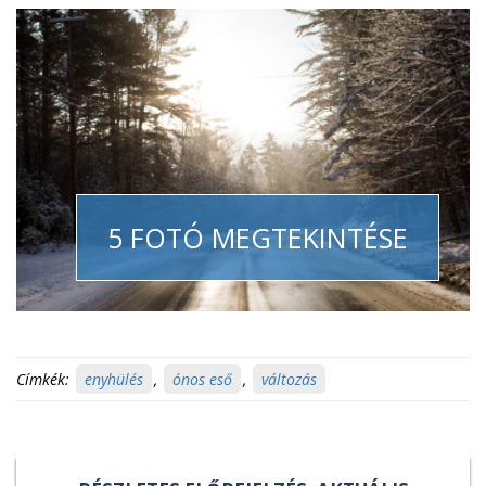
5 FOTÓ MEGTEKINTÉSE
Címkék:
enyhülés
,
ónos eső
,
változás