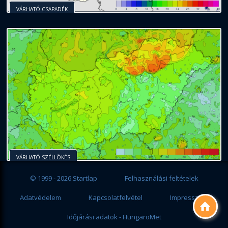
VÁRHATÓ CSAPADÉK
VÁRHATÓ SZÉLLÖKÉS
© 1999 - 2026 Startlap
Felhasználási feltételek
Adatvédelem
Kapcsolatfelvétel
Impresszum

Időjárási adatok - HungaroMet