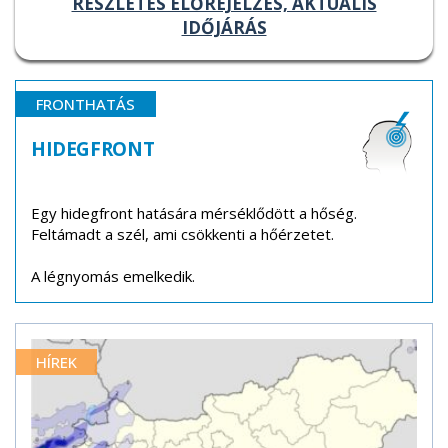
RÉSZLETES ELŐREJELZÉS, AKTUÁLIS
IDŐJÁRÁS
FRONTHATÁS
HIDEGFRONT
Egy hidegfront hatására mérséklődött a hőség.
Feltámadt a szél, ami csökkenti a hőérzetet.
A légnyomás emelkedik.
HÍREK