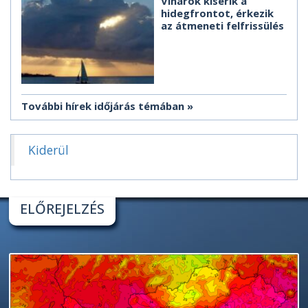
Viharok kísérik a
hidegfrontot, érkezik
az átmeneti felfrissülés
További hírek időjárás témában
Kiderül
ELŐREJELZÉS